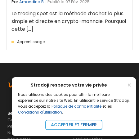
Par
Amandine B.
| Publié le 07 Fév. 2025
Le trading spot est la méthode d’achat la plus
simple et directe en crypto-monnaie. Pourquoi
cette [...]
Apprentissage
Stradoji respecte votre vie privée
Nous utilisons des cookies pour offrir la meilleure
expérience sur notre site Web. En utilisant le service Stradoji,
vous acceptez la
Politique de confidentialité
et les
Conditions d'utilisation
.
Services Stradoji
Formations
Comment ça marche ?
Starter Trading
ACCEPTER ET FERMER
Performances
Crypto Rider
Notre Histoire
Dark Trader