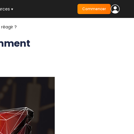
urces
Commencer
réagir ?
omment