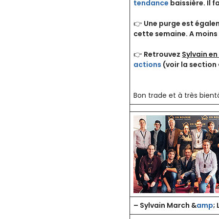
tendance
baissière. Il 
👉
Une purge est égale
cette semaine. A moins
👉
Retrouvez
Sylvain en
actions
(voir la section 
Bon trade et à très bient
– Sylvain March &
amp
;