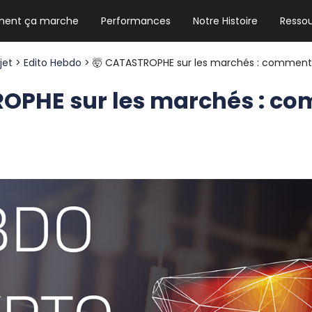
ent ça marche
Performances
Notre Histoire
Resso
NEWSLETTER HEBDO
Les news crypto dont vous avez besoin
ojet
>
Edito Hebdo
> 🤯 CATASTROPHE sur les marchés : comment 
ROPHE sur les marchés : c
GUIDE CRYPTO STRADOJI
Le guide ultime pour débuter dans les
cryptomonnaies