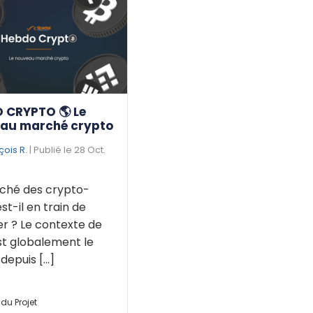
 CRYPTO 🌎 Le
au marché crypto
çois R.
| Publié le 28 Oct.
ché des crypto-
est-il en train de
r ? Le contexte de
st globalement le
puis [...]
du Projet