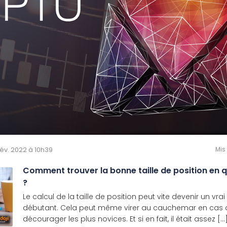
 Fév. 2022 à 10h39
Mis
Comment trouver la bonne taille de position en
?
Le calcul de la taille de position peut vite devenir un vr
débutant. Cela peut même virer au cauchemar en cas d
décourager les plus novices. Et si en fait, il était assez [...