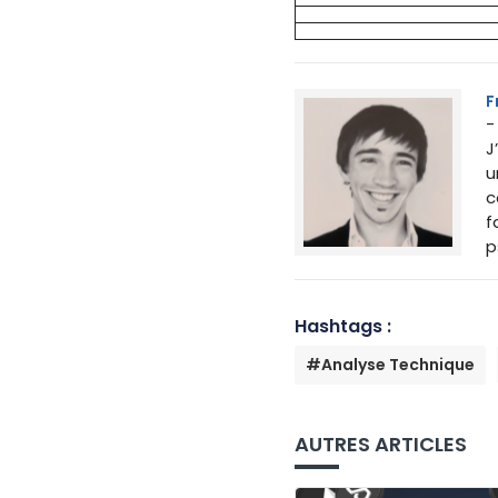
F
-
J
u
c
f
p
Hashtags :
#Analyse Technique
AUTRES ARTICLES