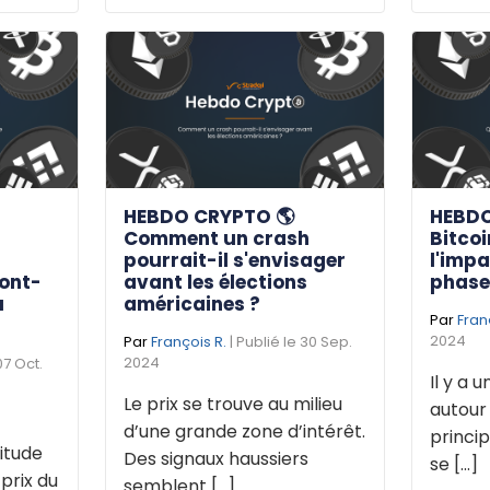
HEBDO CRYPTO 🌎
HEBDO
s
Comment un crash
Bitcoi
pourrait-il s'envisager
l'impa
ront-
avant les élections
phase 
u
américaines ?
Par
Fran
2024
Par
François R.
| Publié le 30 Sep.
2024
07 Oct.
Il y a 
Le prix se trouve au milieu
autour 
d’une grande zone d’intérêt.
princip
titude
Des signaux haussiers
se [...]
 prix du
semblent [...]