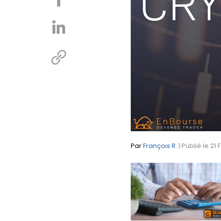
Par
François R.
| Publié le 21