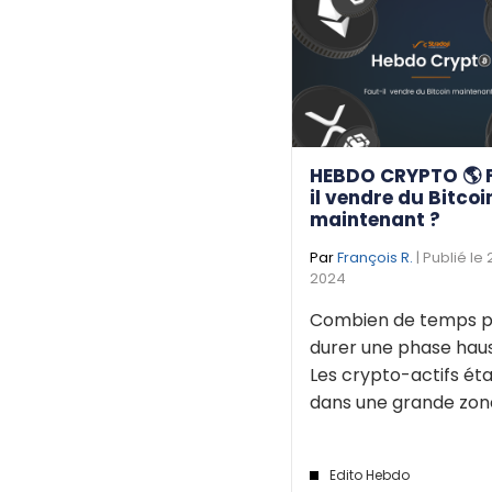
HEBDO CRYPTO 🌎 
il vendre du Bitcoi
maintenant ?
Par
François R.
| Publié le
2024
Combien de temps p
durer une phase haus
Les crypto-actifs éta
dans une grande zone 
Edito Hebdo