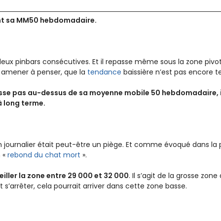
int sa MM50 hebdomadaire.
é deux pinbars consécutives. Et il repasse même sous la zone pivo
s amener à penser, que la
tendance
baissière n’est pas encore t
asse pas au-dessus de sa moyenne mobile 50 hebdomadaire, il
à long terme.
 journalier était peut-être un piège. Et comme évoqué dans la p
n «
rebond du chat mort
».
veiller la zone entre 29 000 et 32 000
. Il s’agit de la grosse zon
t s’arrêter, cela pourrait arriver dans cette zone basse.