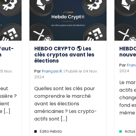
Faut-
HEBDO CRYPTO 🌎 Les
HEBDO
n
clés cryptos avant les
nouve
élections
Par
Fran
2024
 25 Nov.
Par
François R.
| Publié le 04 Nov.
2024
Le mar
eut
Quelles sont les clés pour
actifs 
sière ?
comprendre le marché
change
ient
avant les élections
fond e
[...]
américaines ? Les crypto-
même de
actifs sont [...]
Edito Hebdo
Actus 