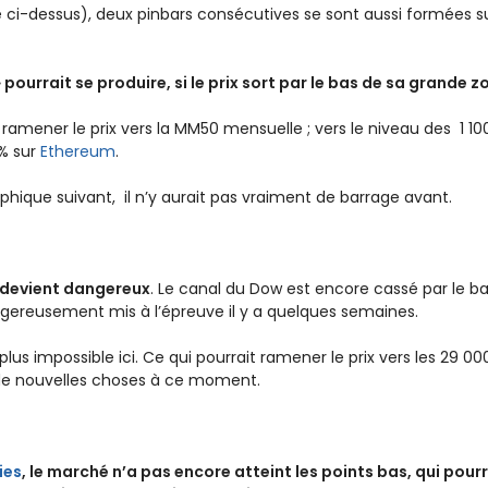
 ci-dessus), deux pinbars consécutives se sont aussi formées s
 pourrait se produire, si le prix sort par le bas de sa grande z
 ramener le prix vers la MM50 mensuelle ; vers le niveau des 1 10
0% sur
Ethereum
.
ique suivant, il n’y aurait pas vraiment de barrage avant.
a devient dangereux
. Le canal du Dow est encore cassé par le ba
angereusement mis à l’épreuve il y a quelques semaines.
us impossible ici. Ce qui pourrait ramener le prix vers les 29 000. 
 de nouvelles choses à ce moment.
ies
, le marché n’a pas encore atteint les points bas, qui pourr