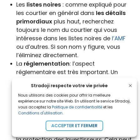
Les
listes noires
: comme expliqué pour
les courtier en général dans
les détails
primordiaux
plus haut, recherchez
toujours le nom du courtier qui vous
intéresse dans les listes noires de
l’AMF
ou d’autres. Si son nom y figure, vous
l’éliminez directement.
La
réglementation
: l’aspect
réglementaire est très important. Un
courtier crypto qui est enregistré en tant
Stradoji respecte votre vie privée
que prestataire de services sur actifs
Nous utilisons des cookies pour offrir la meilleure
numériques (PSAN) auprès de l’
Autorité
expérience sur notre site Web. En utilisant le service Stradoji,
des marchés financiers
(
AMF
) est un
vous acceptez la
Politique de confidentialité
et les
Conditions d'utilisation
.
signe de confiance, car cela signifie qu’il
a satisfait aux exigences réglementaires
ACCEPTER ET FERMER
et qu’il est surveillé par l’
AMF
pour assurer
la protection des investisseurs. Cela peut