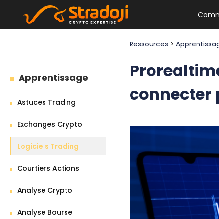
Comm
Ressources
>
Apprentiss
Prorealtime
Apprentissage
connecter p
Astuces Trading
Exchanges Crypto
Logiciels Trading
Courtiers Actions
Analyse Crypto
Analyse Bourse