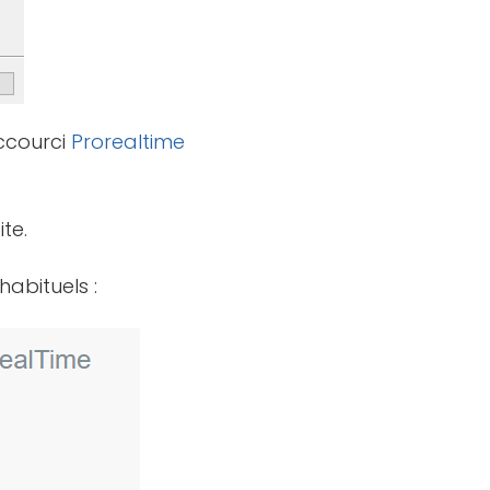
accourci
Prorealtime
te.
habituels :