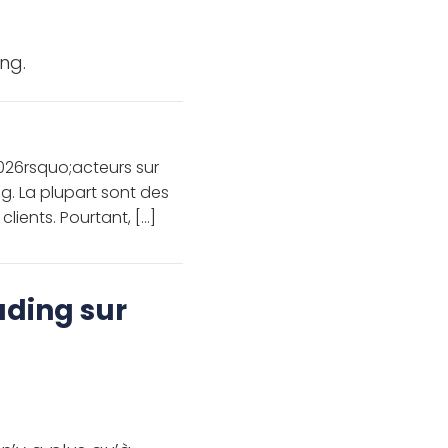
ng.
026rsquo;acteurs sur
ng. La plupart sont des
clients. Pourtant, […]
ading sur