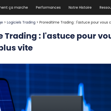
ent ça marche
Performances
Notre Histoire
Resso
NEWSLETTER HEBDO
Les news crypto dont vous avez besoin
age
>
Logiciels Trading
> Prorealtime Trading : l'astuce pour vous 
 Trading : l'astuce pour vo
lus vite
GUIDE CRYPTO STRADOJI
Le guide ultime pour débuter dans les
cryptomonnaies