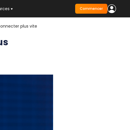
urces
Commencer
connecter plus vite
us