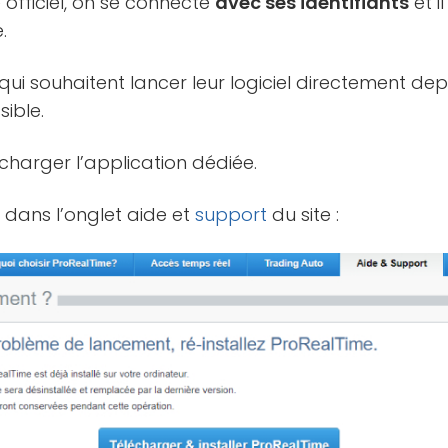
e officiel, on se connecte
avec ses identifiants
et i
.
qui souhaitent lancer leur logiciel directement dep
sible.
écharger l’application dédiée.
i
dans l’onglet aide et
support
du site :