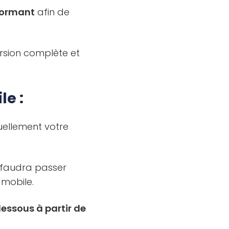
formant
afin de
sion complète et
e :
uellement votre
l faudra passer
mobile.
dessous à partir de