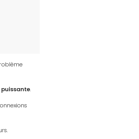
 problème
 puissante
.
connexions
rs.