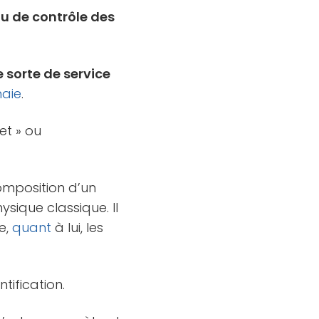
ou de contrôle des
 sorte de service
aie
.
et » ou
composition d’un
sique classique. Il
e,
quant
à lui, les
ntification.