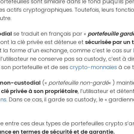
rtefeuilles sont similaire dans le fond puiqu’ils p
es actifs cryptographiques. Toutefois, leurs fonc
utre.
odial
se traduit en français par «
portefeuille gard
dont la clé privée est détenue et
sécurisée par un t
 la forme d’un exchange, comme c’est le cas sur
l’utilisateur ne conserve pas sa custody, c’est à d
 son portefeuille et de ses
crypto-monnaies
à ce t
 non-custodial
(«
portefeuille non-gardé
« ) mainti
clé privée à son propriétaire
, l’utilisateur et déte
ens
. Dans ce cas, il garde sa custody, le « gardien
e entre ces deux types de portefeuilles crypto s’arr
nce en termes de sécurité et de garantie.