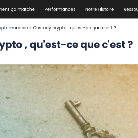
ent ça marche
Performances
Notre Histoire
Resso
NEWSLETTER HEBDO
Les news crypto dont vous avez besoin
yptomonnaie
> Custody crypto , qu'est-ce que c'est ?
pto , qu'est-ce que c'est ?
GUIDE CRYPTO STRADOJI
Le guide ultime pour débuter dans les
cryptomonnaies