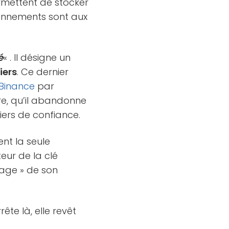
ermettent de stocker
tionnements sont aux
é
« . Il désigne un
iers
. Ce dernier
Binance
par
ire, qu’il abandonne
iers de confiance.
ent la seule
nteur de la clé
nage » de son
ête là, elle revêt