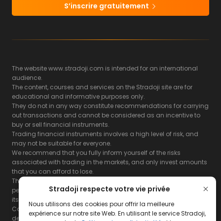
S’inscrire gratuitement
The website www.stradoji.com is intended for an international
audience.
The content, courses and services on the Stradoji site are for
educational and informative purposes only.
They do not in any way constitute recommendations for carrying
out transactions and cannot be considered as an incentive to
buy or sell financial instruments.
Trading financial instruments involves a high level of risk, and
may not be suitable for everyone.
We recommend that you fully inform yourself of the risks
associated with trading in the markets, and only invest amounts
that you can afford to lose.
The Stradoji site does not guarantee the results or the
Stradoji respecte votre vie privée
performance of products based on the information contained on
its site and its servers.
Nous utilisons des cookies pour offrir la meilleure
Consequently, the Stradoji site and its publishing company
expérience sur notre site Web. En utilisant le service Stradoji,
decline all responsibility in the use that may be made of this