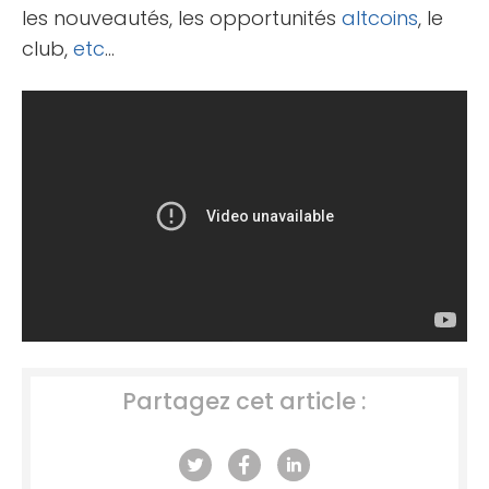
les nouveautés, les opportunités
altcoins
, le
club,
etc
…
Partagez cet article :