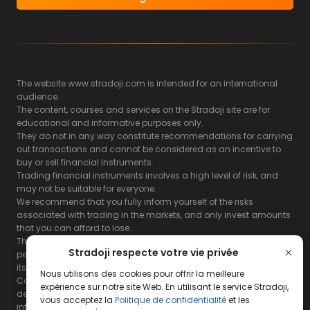
The website www.stradoji.com is intended for an international
audience.
The content, courses and services on the Stradoji site are for
educational and informative purposes only.
They do not in any way constitute recommendations for carrying
out transactions and cannot be considered as an incentive to
buy or sell financial instruments.
Trading financial instruments involves a high level of risk, and
may not be suitable for everyone.
We recommend that you fully inform yourself of the risks
associated with trading in the markets, and only invest amounts
that you can afford to lose.
The Stradoji site does not guarantee the results or the
Stradoji respecte votre vie privée
performance of products based on the information contained on
its site and its servers.
Nous utilisons des cookies pour offrir la meilleure
Consequently, the Stradoji site and its publishing company
expérience sur notre site Web. En utilisant le service Stradoji,
decline all responsibility in the use that may be made of this
vous acceptez la
Politique de confidentialité
et les
information and the consequences that may result therefrom.