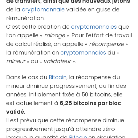
de transfert, ainsi que des nouveaux jetons
de la
cryptomonnaie
validée en guise de
rémunération.
C’est cette création de
cryptomonnaies
que
l’on appelle «
minage
». Pour l’effort de travail
de calcul réalisé, on appelle «
récompense
»
la rémunération en
cryptomonnaies
du «
mineur
» ou «
validateur
».
Dans le cas du
Bitcoin
, la récompense du
mineur diminue progressivement, au fin des
années. Initialement fixée à 50 bitcoins, elle
est actuellement à
6,25 bitcoins par bloc
validé
.
Il est prévu que cette récompense diminue
progressivement jusqu’à atteindre zéro
lorsque la quantité de
Bitcoin
en circulation