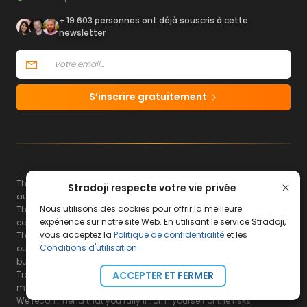
+ 19 603 personnes ont déjà souscris à cette
newsletter
S’inscrire gratuitement
The website www.stradoji.com is intended for an international
Stradoji respecte votre vie privée
audience.
Nous utilisons des cookies pour offrir la meilleure
The content, courses and services on the Stradoji site are for
expérience sur notre site Web. En utilisant le service Stradoji,
educational and informative purposes only.
vous acceptez la
Politique de confidentialité
et les
They do not in any way constitute recommendations for carrying
Conditions d'utilisation
.
out transactions and cannot be considered as an incentive to
buy or sell financial instruments.
Trading financial instruments involves a high level of risk, and
ACCEPTER ET FERMER
may not be suitable for everyone.
We recommend that you fully inform yourself of the risks