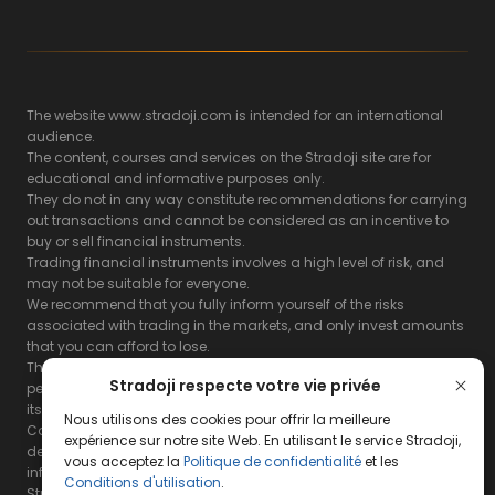
The website www.stradoji.com is intended for an international
audience.
The content, courses and services on the Stradoji site are for
educational and informative purposes only.
They do not in any way constitute recommendations for carrying
out transactions and cannot be considered as an incentive to
buy or sell financial instruments.
Trading financial instruments involves a high level of risk, and
may not be suitable for everyone.
We recommend that you fully inform yourself of the risks
associated with trading in the markets, and only invest amounts
that you can afford to lose.
The Stradoji site does not guarantee the results or the
Stradoji respecte votre vie privée
performance of products based on the information contained on
its site and its servers.
Nous utilisons des cookies pour offrir la meilleure
Consequently, the Stradoji site and its publishing company
expérience sur notre site Web. En utilisant le service Stradoji,
decline all responsibility in the use that may be made of this
vous acceptez la
Politique de confidentialité
et les
information and the consequences that may result therefrom.
Conditions d'utilisation
.
Stradoji Services are not authorized for US citizens or US residents.