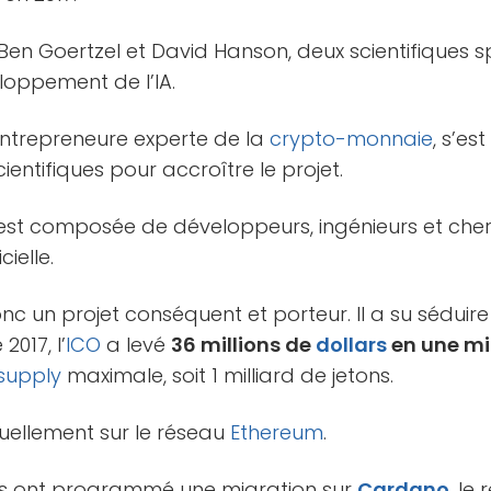
r Ben Goertzel et David Hanson, deux scientifiques s
loppement de l’IA.
entrepreneure experte de la
crypto-monnaie
, s’e
ientifiques pour accroître le projet.
e est composée de développeurs, ingénieurs et che
cielle.
nc un projet conséquent et porteur. Il a su séduire 
017, l’
ICO
a levé
36 millions de
dollars
en une m
supply
maximale, soit 1 milliard de jetons.
tuellement sur le réseau
Ethereum
.
pes ont programmé une migration sur
Cardano
, le