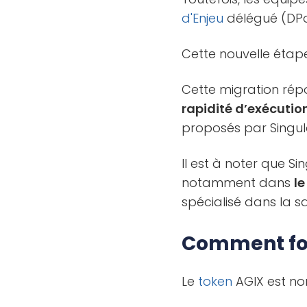
d'Enjeu
délégué (DPo
Cette nouvelle étape 
Cette migration ré
rapidité d’exécutio
proposés par Singula
Il est à noter que S
notamment dans
l
spécialisé dans la s
Comment fon
Le
token
AGIX est no