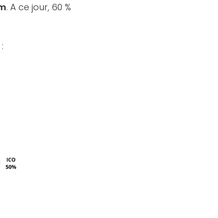
um
. A ce jour, 60 %
: