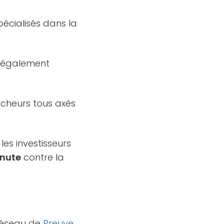
pécialisés dans la
st également
rcheurs tous axés
les investisseurs
inute
contre la
 réseau de
Preuve