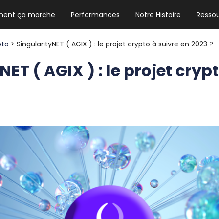
ent ça marche
Performances
Notre Histoire
Resso
NEWSLETTER HEBDO
Les news crypto dont vous avez besoin
pto
> SingularityNET ( AGIX ) : le projet crypto à suivre en 2023 ?
NET ( AGIX ) : le projet cryp
GUIDE CRYPTO STRADOJI
Le guide ultime pour débuter dans les
cryptomonnaies