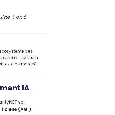
siste-t-on à
o;écosystème des
ue de la blockchain
contexte du marché
ement IA
arityNET se
ficielle (AGI).