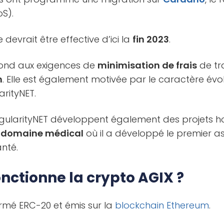
S).
devrait être effective d’ici la
fin 2023
.
pond aux exigences de
minimisation de frais
de tr
n
. Elle est également motivée par le caractère évol
rityNET.
ingularityNET développent également des projets h
e domaine médical
où il a développé le premier 
anté.
ctionne la crypto AGIX ?
rmé ERC-20 et émis sur la
blockchain
Ethereum
.