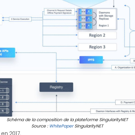
Schéma de la composition de la plateforme SingularityNET
Source :
WhitePaper
SingularityNET
 en 2017.