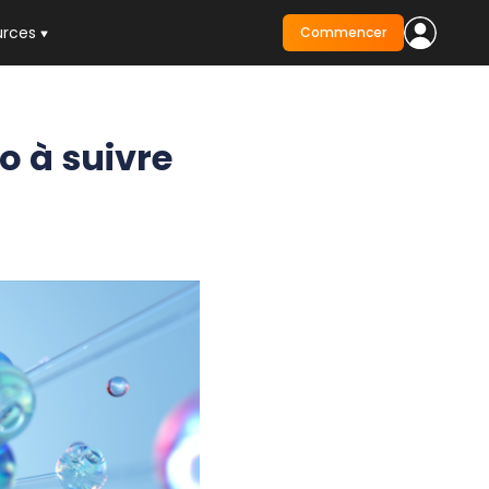
urces
Commencer
to à suivre