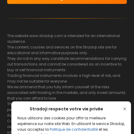
The website www.stradoji.com is intended for an international
audience.
The content, courses and services on the Stradoji site are for
educational and informative purposes only.
They do not in any way constitute recommendations for carrying
out transactions and cannot be considered as an incentive to
buy or sell financial instruments.
Trading financial instruments involves a high level of risk, and
may not be suitable for everyone.
We recommend that you fully inform yourself of the risks
associated with trading in the markets, and only invest amounts
that you can afford to lose.
The Stradoji site does not guarantee the results or the
Stradoji respecte votre vie privée
performance of products based on the information contained on
its site and its servers.
Nous utilisons des cookies pour offrir la meilleure
Consequently, the Stradoji site and its publishing company
expérience sur notre site Web. En utilisant le service Stradoji,
decline all responsibility in the use that may be made of this
vous acceptez la
Politique de confidentialité
et les
information and the consequences that may result therefrom.