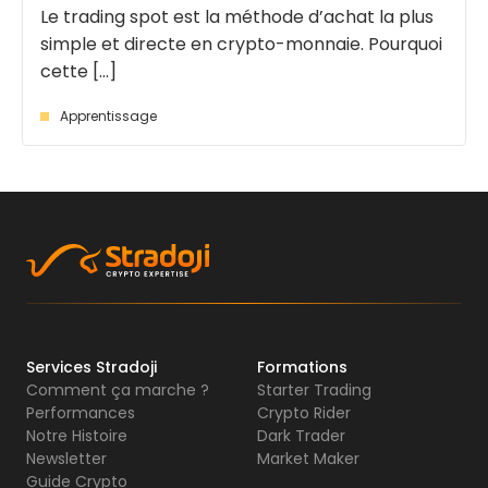
Le trading spot est la méthode d’achat la plus
simple et directe en crypto-monnaie. Pourquoi
cette [...]
Apprentissage
Services Stradoji
Formations
Comment ça marche ?
Starter Trading
Performances
Crypto Rider
Notre Histoire
Dark Trader
Newsletter
Market Maker
Guide Crypto