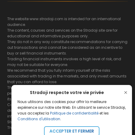
The website www.stradoji.com is intended for an international
audience.
The content, courses and services on the Stradoji site are for
educational and informative purposes only.
They do not in any way constitute recommendations for carrying
out transactions and cannot be considered as an incentive to
buy or sell financial instruments.
Trading financial instruments involves a high level of risk, and
may not be suitable for everyone.
We recommend that you fully inform yourself of the risks
associated with trading in the markets, and only invest amounts
that you can afford to lose.
The Stradoji site does not guarantee the results or the
Stradoji respecte votre vie privée
performance of products based on the information contained on
its site and its servers.
Nous utilisons des cookies pour offrir la meilleure
Consequently, the Stradoji site and its publishing company
expérience sur notre site Web. En utilisant le service Stradoji,
decline all responsibility in the use that may be made of this
vous acceptez la
Politique de confidentialité
et les
information and the consequences that may result therefrom.
Conditions d'utilisation
.
Stradoji Services are not authorized for US citizens or US residents.
The full legal notices are
available here.
ACCEPTER ET FERMER