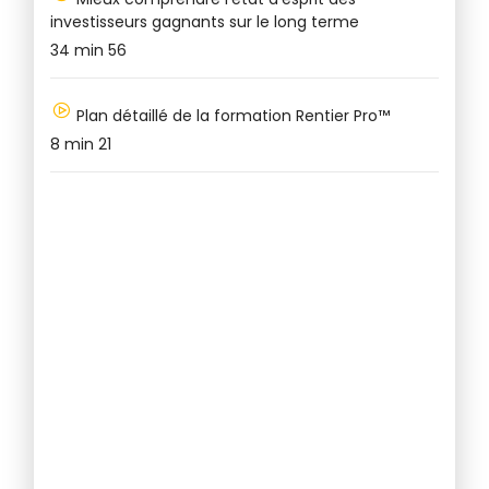
investisseurs gagnants sur le long terme
de
34 min 56
pr
29
Plan détaillé de la formation Rentier Pro™
8 min 21
po
lo
10
mi
1 
di
ri