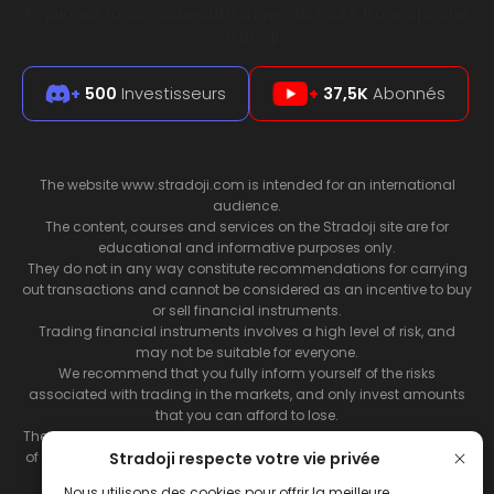
Rejoignez la communauté d’investisseurs francophone
Stradoji
+
500
Investisseurs
+
37,5K
Abonnés
The website www.stradoji.com is intended for an international
audience.
The content, courses and services on the Stradoji site are for
educational and informative purposes only.
They do not in any way constitute recommendations for carrying
out transactions and cannot be considered as an incentive to buy
or sell financial instruments.
Trading financial instruments involves a high level of risk, and
may not be suitable for everyone.
We recommend that you fully inform yourself of the risks
associated with trading in the markets, and only invest amounts
that you can afford to lose.
The Stradoji site does not guarantee the results or the performance
Stradoji respecte votre vie privée
of products based on the information contained on its site and its
servers.
Nous utilisons des cookies pour offrir la meilleure