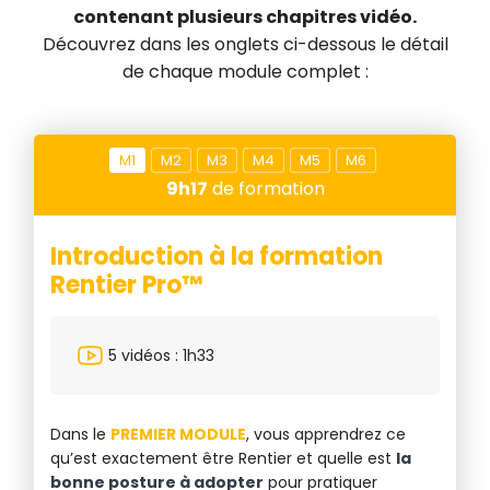
contenant plusieurs chapitres vidéo.
Découvrez dans les onglets ci-dessous le détail
de chaque module complet :
M
1
M
2
M
3
M
4
M
5
M
6
9h17
de formation
Introduction à la formation
A
Rentier Pro™
P
5 vidéos : 1h33
la
Dans le
PREMIER MODULE
, vous apprendrez ce
Da
 la
qu’est exactement être Rentier et quelle est
la
cr
bonne posture à adopter
pour pratiquer
un