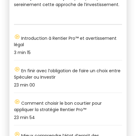
sereinement cette approche de l’investissement.
to
Introduction à Rentier Pro™ et avertissement
légal
re
3 min 15
30
En finir avec l’obligation de faire un choix entre
Spéculer ou Investir
po
23 min 00
41
Comment choisir le bon courtier pour
appliquer la stratégie Rentier Pro™
le
po
23 min 54
17
Mieux comprendre l’état d’esprit des