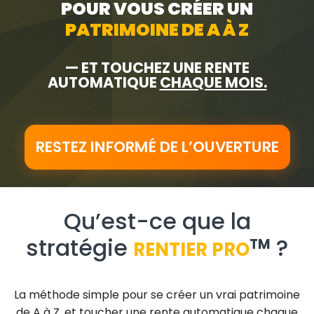
POUR VOUS CRÉER UN
PATRIMOINE DE A À Z
— ET TOUCHEZ UNE RENTE
AUTOMATIQUE
CHAQUE MOIS.
RESTEZ INFORMÉ DE L’OUVERTURE
Qu’est-ce que la
stratégie
?
TM
RENTIER PRO
La méthode simple pour se créer un vrai patrimoine
de A à Z, et toucher une rente automatique chaque