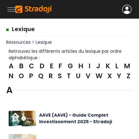
Lexique
Ressources
>
Lexique
Retrouvez les différents articles du lexique par ordre
alphabétique :
A
B
C
D
E
F
G
H
I
J
K
L
M
N
O
P
Q
R
S
T
U
V
W
X
Y
Z
A
AAVE (AAVE) - Guide Complet
Investissement 2025 - Stradoji