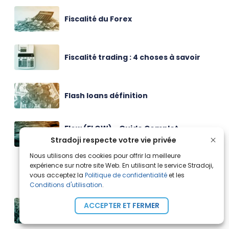
Fiscalité du Forex
Fiscalité trading : 4 choses à savoir
Flash loans définition
Flow (FLOW) - Guide Complet
Investissement 2025 - Stradoji
Stradoji respecte votre vie privée
Nous utilisons des cookies pour offrir la meilleure
expérience sur notre site Web. En utilisant le service Stradoji,
FMI (Fonds monétaire international)
vous acceptez la
Politique de confidentialité
et les
Conditions d'utilisation
.
ACCEPTER ET FERMER
FOMO (Fear Of Missing Out)