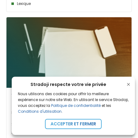
Lexique
Stradoji respecte votre vie privée
Nous utilisons des cookies pour offrir la meilleure
White paper crypto : comprendre les
expérience sur notre site Web. En utilisant le service Stradoji,
projets blockchain
vous acceptez la
Politique de confidentialité
et les
Conditions d'utilisation
.
Par
Amandine B.
| Publié le 30 Jan. 2023
S’il est un document à étudier avant d’investir
ACCEPTER ET FERMER
sur un projet crypto, le white paper, ou livre [...]