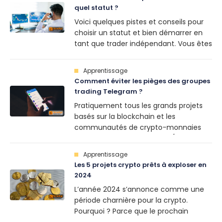
simple pour vous aider à [...]
quel statut ?
Voici quelques pistes et conseils pour
choisir un statut et bien démarrer en
tant que trader indépendant. Vous êtes
étudiant ou travailleur à temps plein:
Être trader indépendant n’est
Apprentissage
malheureusement pas conciliable
Comment éviter les pièges des groupes
avec une activité à temps [...]
trading Telegram ?
Pratiquement tous les grands projets
basés sur la blockchain et les
communautés de crypto-monnaies
ont désormais un groupe et/ou un
canal Telegram. Si cette popularité a
Apprentissage
fait de Telegram un excellent outil pour
Les 5 projets crypto prêts à exploser en
quiconque cherche à rafraîchir ses [...]
2024
L’année 2024 s’annonce comme une
période charnière pour la crypto.
Pourquoi ? Parce que le prochain