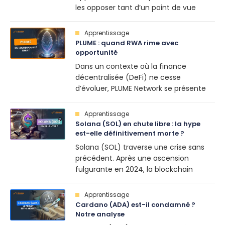
clés de base [...]
les opposer tant d’un point de vue
technologique, financier, idéologique
même. Ces deux univers financiers
Apprentissage
offrent des opportunités uniques, mais
PLUME : quand RWA rime avec
aussi des risques bien distincts. Alors,
opportunité
vaut-il mieux investir en crypto ou en
Dans un contexte où la finance
bourse ? Décryptage. Investir en bourse
décentralisée (DeFi) ne cesse
vs investir [...]
d’évoluer, PLUME Network se présente
comme un nouvel acteur prometteur
spécialisé dans la tokenisation d’actifs
Apprentissage
réels (RWA). Soutenu par une équipe
Solana (SOL) en chute libre : la hype
expérimentée et un financement
est-elle définitivement morte ?
solide, le projet ambitionne de faciliter
Solana (SOL) traverse une crise sans
l’interopérabilité entre plusieurs
précédent. Après une ascension
blockchains. Ceci, pour ouvrir l’accès à
fulgurante en 2024, la blockchain
de nouvelles [...]
autrefois en plein essor voit son token
plonger de 46% en un mois.
Apprentissage
L’engouement s’effondre, l’activité du
Cardano (ADA) est-il condamné ?
réseau ralentit et les investisseurs
Notre analyse
s’éloignent. Pourquoi cette chute