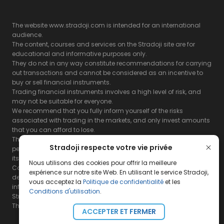
The website www.stradoji.com is intended for an international
audience.
The content, courses and services on the Stradoji site are for
educational and informative purposes only.
They do not in any way constitute recommendations for carrying
out transactions and cannot be considered as an incentive to
buy or sell financial instruments.
Trading financial instruments involves a high level of risk, and
may not be suitable for everyone.
We recommend that you fully inform yourself of the risks
associated with trading in the markets, and only invest amounts
that you can afford to lose.
The Stradoji site does not guarantee the results or the
Stradoji respecte votre vie privée
performance of products based on the information contained on
its site and its servers.
Nous utilisons des cookies pour offrir la meilleure
Consequently, the Stradoji site and its publishing company
expérience sur notre site Web. En utilisant le service Stradoji,
decline all responsibility in the use that may be made of this
vous acceptez la
Politique de confidentialité
et les
information and the consequences that may result therefrom.
Conditions d'utilisation
.
Stradoji Services are not authorized for US citizens or US residents.
The full legal notices are
available here.
ACCEPTER ET FERMER