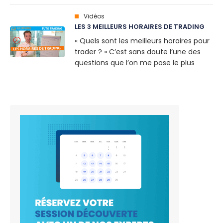
halving du Bitcoin est prévu pour cette
année, un événement qui,
Vidéos
historiquement, a toujours eu un
LES 3 MEILLEURS HORAIRES DE TRADING
impact significatif sur le marché. Mais
« Quels sont les meilleurs horaires pour
au-delà [...]
trader ? » C’est sans doute l’une des
questions que l’on me pose le plus
souvent. Dans ce nouveau Tuto
Trading vidéo, je répond à votre
question et vous aide à mieux détecter
les moments [...]