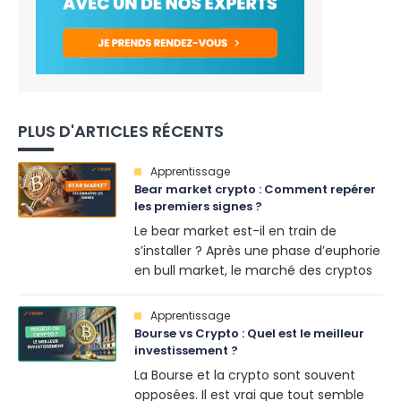
PLUS D'ARTICLES RÉCENTS
Apprentissage
Bear market crypto : Comment repérer
les premiers signes ?
Le bear market est-il en train de
s’installer ? Après une phase d’euphorie
en bull market, le marché des cryptos
peut brutalement basculer. Mais
comment reconnaître les premiers
Apprentissage
signes d’un retournement avant qu’il
Bourse vs Crypto : Quel est le meilleur
ne soit trop tard ? Plusieurs indicateurs
investissement ?
permettent d’anticiper un bear market
La Bourse et la crypto sont souvent
et d’adapter sa stratégie. Voici 5 signes
opposées. Il est vrai que tout semble