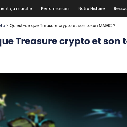
ent ça marche
Performances
Notre Histoire
Resso
NEWSLETTER HEBDO
Les news crypto dont vous avez besoin
pto
> Qu'est-ce que Treasure crypto et son token MAGIC ?
que Treasure crypto et son 
GUIDE CRYPTO STRADOJI
Le guide ultime pour débuter dans les
cryptomonnaies