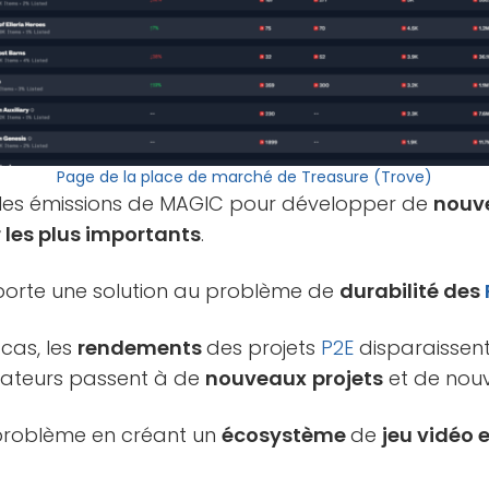
Page de la place de marché de Treasure (Trove)
e les émissions de MAGIC pour développer de
nouve
 les plus importants
.
porte une solution au problème de
durabilité des
cas, les
rendements
des projets
P2E
disparaissent 
ilisateurs passent à de
nouveaux
projets
et de nouv
 problème en créant un
écosystème
de
jeu vidéo 