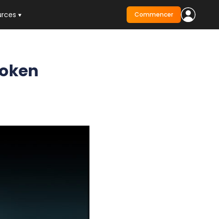
urces
Commencer
token