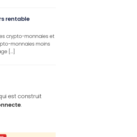
rs rentable
x des crypto-monnaies et
rypto-monnaies moins
âge […]
ui est construit
connecte
.