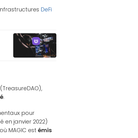
nfrastructures
DeFi
(TreasureDAO),
hé
.
mentaux pour
é en janvier 2022)
it où MAGIC est
émis