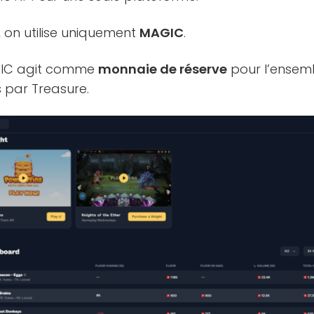
 on utilise uniquement
MAGIC
.
GIC agit comme
monnaie de réserve
pour l’ensem
 par Treasure.