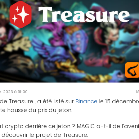
an. 2023 à 9h00
M
 de Treasure , a été listé sur
Binance
le 15 décembre
e hausse du prix du jeton.
et crypto derrière ce jeton ? MAGIC a-t-il de l’ave
r découvrir le projet de Treasure.