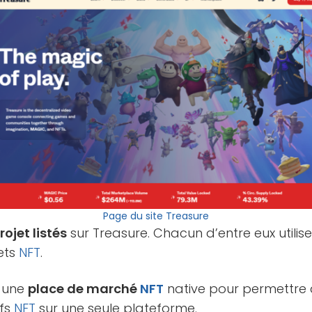
Page du site Treasure
rojet listés
sur Treasure. Chacun d’entre eux utilis
ets
NFT
.
t une
place de marché
NFT
native pour permettre a
ifs
NFT
sur une seule plateforme.