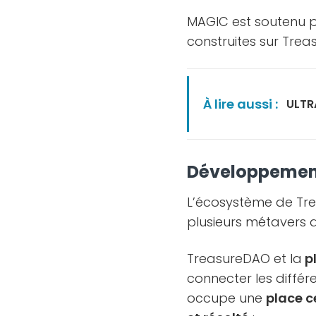
MAGIC est soutenu p
construites sur Treas
À lire aussi :
ULTRA
Développement
L’écosystème de T
plusieurs métavers d
TreasureDAO et la
p
connecter les différ
occupe une
place c