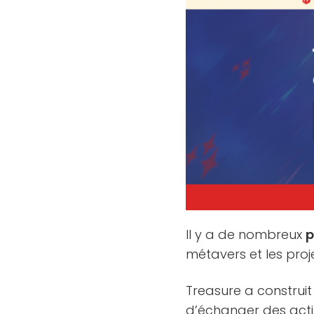
Il y a de nombreux
p
métavers et les proj
Treasure a construi
d’échanger des act