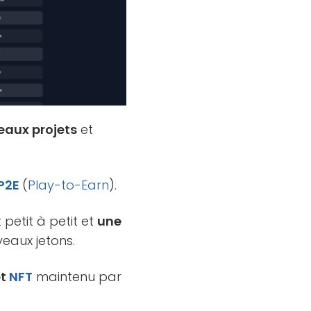
aux projets
et
P2E
(
Play-to-Earn
).
petit à petit et
une
eaux jetons.
et
NFT
maintenu par