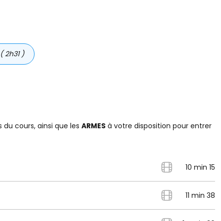
( 2h31 )
M
du cours, ainsi que les
ARMES
à votre disposition pour entrer
A
10 min 15
11 min 38