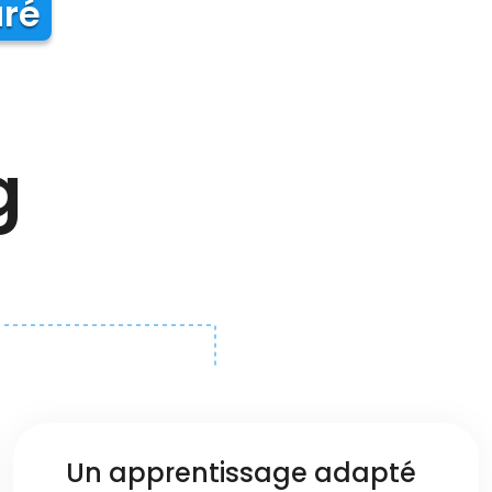
uré
g
Un apprentissage adapté