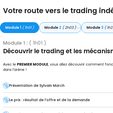
Votre route vers le trading i
Module
1
( 1h01 )
Module
2
( 2h03 )
Module
3
( 1h21
Module 1 :
( 1h01 )
Découvrir le trading et les mécanis
Avec le
PREMIER MODULE
, vous allez découvrir comment fon
dans l’arène !
in
Présentation de Sylvain March
in
Le prix : résultat de l’offre et de la demande
in