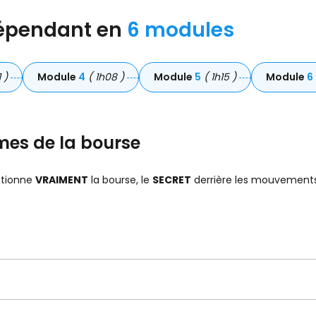
ndépendant en
6 modules
 )
Module
4
( 1h08 )
Module
5
( 1h15 )
Module
6
mes de la bourse
ctionne
VRAIMENT
la bourse, le
SECRET
derrière les mouvements 