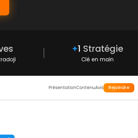
ves
+
1
Stratégie
radoji
Clé en main
Présentation
Contenu
Avis
Rejoindre