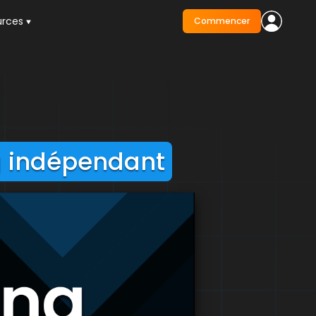
urces
Commencer
g indépendant