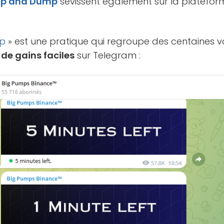
p and Dump
sévissent également sur la platefo
p
» est une pratique qui regroupe des centaines voi
 de gains faciles
sur Telegram :