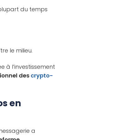
plupart du temps
re le milieu.
ée à l’investissement
sionnel des
crypto-
os en
 messagerie a
teforme.