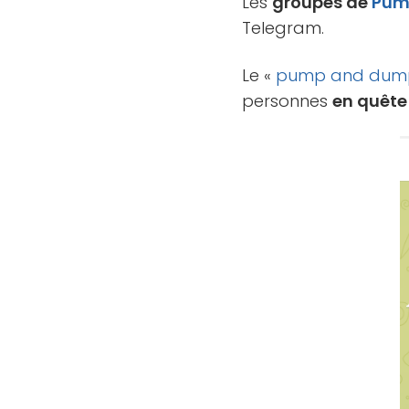
Les
groupes de
Pum
Telegram.
Le «
pump and dum
personnes
en quête