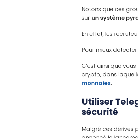
Notons que ces gr
sur
un système pyr
En effet, les recrut
Pour mieux détecter l
C’est ainsi que vous
crypto, dans laquel
monnaies
.
Utiliser Tel
sécurité
Malgré ces dérives p
annoncé le lancem