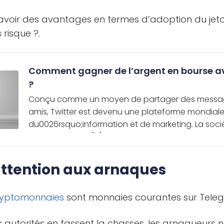
t avoir des avantages en termes d’adoption du jeto
 risque ?.
Comment gagner de l’argent en bourse av
?
Conçu comme un moyen de partager des messag
amis, Twitter est devenu une plateforme mondial
du0026rsquo;information et de marketing. La soc
est devenue un […]
attention aux arnaques
ryptomonnaies
sont monnaies courantes sur Tele
es autorités en fassent la chasses, les arnaqueurs 