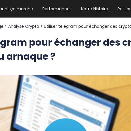
ent ça marche
Performances
Notre Histoire
Resso
NEWSLETTER HEBDO
Les news crypto dont vous avez besoin
age
>
Analyse Crypto
> Utiliser telegram pour échanger des crypt
legram pour échanger des cr
u arnaque ?
GUIDE CRYPTO STRADOJI
Le guide ultime pour débuter dans les
cryptomonnaies