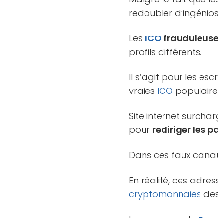
redoubler d’ingéniosi
Les
ICO
frauduleus
profils différents.
Il s’agit pour les e
vraies
ICO
populaire
Site internet surcha
pour
rediriger les p
Dans ces faux cana
En réalité, ces adre
cryptomonnaies
des