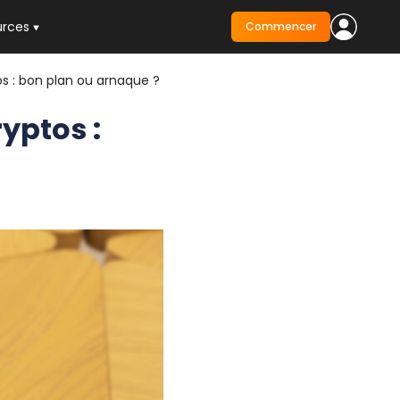
urces
Commencer
os : bon plan ou arnaque ?
yptos :