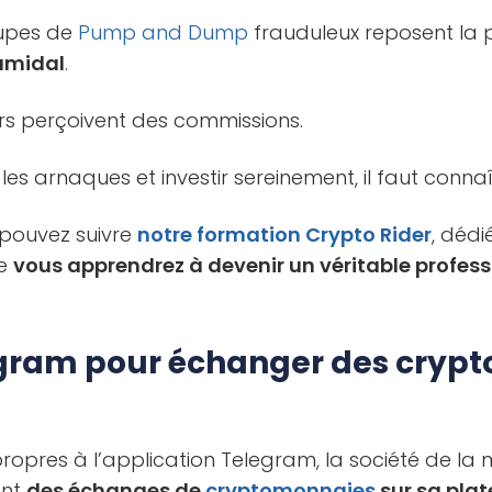
oupes de
Pump and Dump
frauduleux reposent la 
amidal
.
eurs perçoivent des commissions.
es arnaques et investir sereinement, il faut connaît
 pouvez suivre
notre formation Crypto Rider
, dédi
le
vous apprendrez à devenir un véritable profes
egram pour échanger des crypt
ropres à l’application Telegram, la société de la
ent
des échanges de
cryptomonnaies
sur sa pla