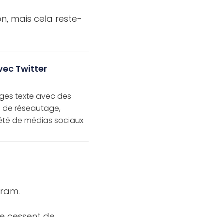
n, mais cela reste-
ec Twitter
es texte avec des
e de réseautage,
iété de médias sociaux
gram.
ne cessent de