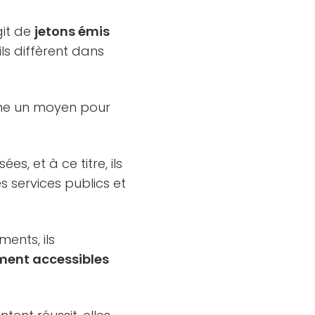
git de
jetons émis
ls diffèrent dans
omme un moyen pour
s, et à ce titre, ils
s services publics et
ents, ils
ement accessibles