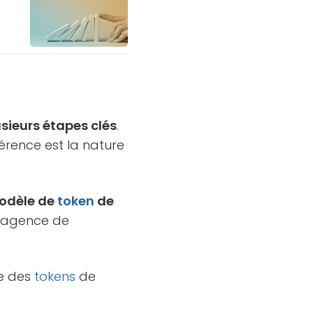
usieurs étapes clés
.
fférence est la nature
modèle de
token
de
e agence de
re des
tokens
de