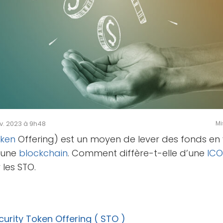
év. 2023 à 9h48
Mi
ken
Offering) est un moyen de lever des fonds e
r une
blockchain
. Comment diffère-t-elle d’une
IC
 les STO.
curity Token Offering ( STO )