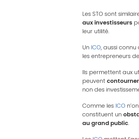
Les STO sont similai
aux investisseurs
po
leur utilité.
Un
ICO
, aussi connu
les entrepreneurs d
Ils permettent aux ut
peuvent
contourner 
non des investisseme
Comme les
ICO
n’on
constituent un
obst
au grand public
.