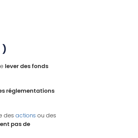
 )
de
lever des fonds
es réglementations
ue des
actions
ou des
tent pas de