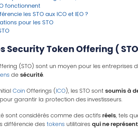
O fonctionnent
férencie les STO aux ICO et IEO ?
rations pour les STO
STO
es Security Token Offering ( STO
fering (STO) sont un moyen pour les entreprises 
kens
de
sécurité
.
itial
Coin
Offerings (
ICO
), les STO sont
soumis à d
s pour garantir la protection des investisseurs.
té sont considérés comme des actifs
réels
, tels q
les différencie des
tokens
utilitaires
qui ne représen