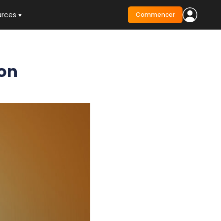
urces
Commencer
ion