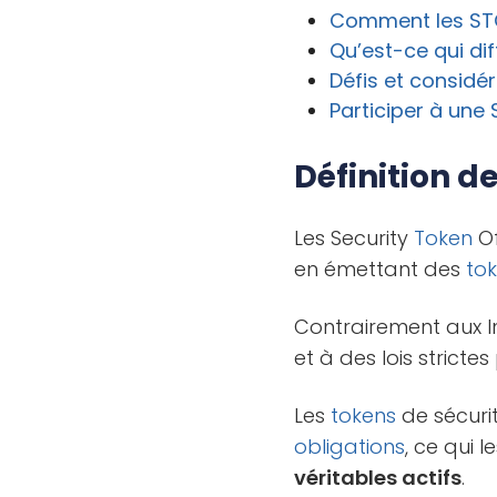
Comment les ST
Qu’est-ce qui dif
Défis et considé
Participer à un
e 
Définition d
Les Security
Token
Of
en émettant des
to
Contrairement aux In
et à des lois stricte
Les
tokens
de sécuri
obligations
, ce qui 
véritables actifs
.