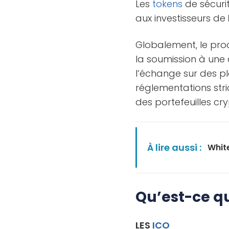
Les
tokens
de sécuri
aux investisseurs de
Globalement, le pro
la soumission à une 
l’échange sur des p
réglementations stri
des portefeuilles c
À lire aussi :
Whit
Qu’est-ce qui
LES
ICO