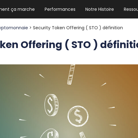
ent ça marche
Performances
Notre Histoire
Resso
NEWSLETTER HEBDO
Les news crypto dont vous avez besoin
yptomonnaie
> Security Token Offering ( STO ) définition
ken Offering ( STO ) définit
GUIDE CRYPTO STRADOJI
Le guide ultime pour débuter dans les
cryptomonnaies