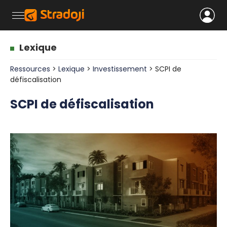
Lexique
Ressources
>
Lexique
>
Investissement
> SCPI de
défiscalisation
SCPI de défiscalisation