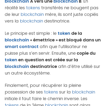
blockchain
A vers une
blockchain
B
. En
réalité les
tokens
transférés ne bougent pas
de leur
blockchain
mère, ils sont juste copiés
vers la
blockchain
destinatrice.
Le principe est simple : le
token
de la
blockchain
« émettrice » est bloqué dans un
smart contract
afin que l’utilisateur ne
puisse plus s’en servir. Ensuite, une
copie du
token
en question est créée sur la
blockchain
destinatrice
afin d’être utilisé sur
un autre écosystème.
Finalement, pour récupérer la pleine
possession de ses
tokens
sur la
blockchain
initiale il faut faire le chemin inverse. Les
tokens
de la 2ème
blockchain
sont alors