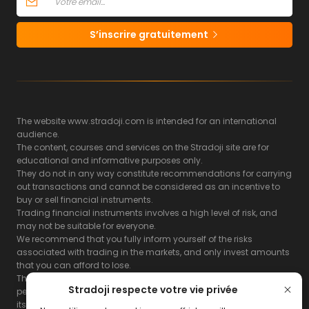
S’inscrire gratuitement
The website www.stradoji.com is intended for an international
audience.
The content, courses and services on the Stradoji site are for
educational and informative purposes only.
They do not in any way constitute recommendations for carrying
out transactions and cannot be considered as an incentive to
buy or sell financial instruments.
Trading financial instruments involves a high level of risk, and
may not be suitable for everyone.
We recommend that you fully inform yourself of the risks
associated with trading in the markets, and only invest amounts
that you can afford to lose.
The Stradoji site does not guarantee the results or the
Stradoji respecte votre vie privée
performance of products based on the information contained on
its site and its servers.