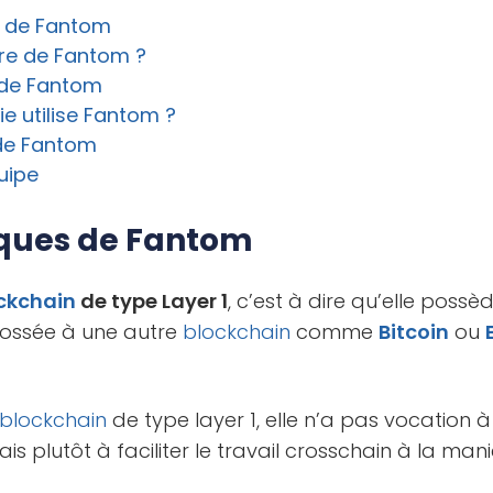
s de Fantom
oire de Fantom ?
 de Fantom
ie utilise Fantom ?
 de Fantom
uipe
iques de Fantom
ckchain
de type Layer 1
, c’est à dire qu’elle poss
dossée à une autre
blockchain
comme
Bitcoin
ou
blockchain
de type layer 1, elle n’a pas vocation à 
is plutôt à faciliter le travail crosschain à la mani