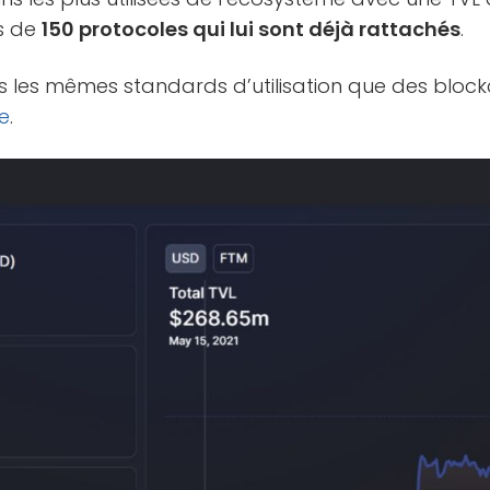
ès de
150 protocoles qui lui sont déjà rattachés
.
dans les mêmes standards d’utilisation que des bl
e
.