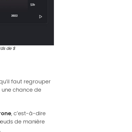
rds de $
qu’il faut regrouper
ir une chance de
rone
, c’est-à-dire
nœuds de manière
.