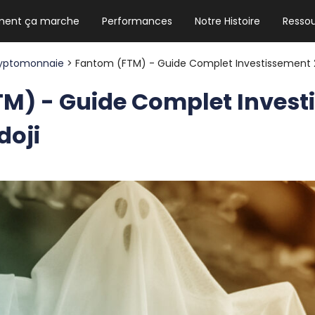
ent ça marche
Performances
Notre Histoire
Resso
NEWSLETTER HEBDO
Les news crypto dont vous avez besoin
yptomonnaie
> Fantom (FTM) - Guide Complet Investissement 2
M) - Guide Complet Invest
doji
GUIDE CRYPTO STRADOJI
Le guide ultime pour débuter dans les
cryptomonnaies