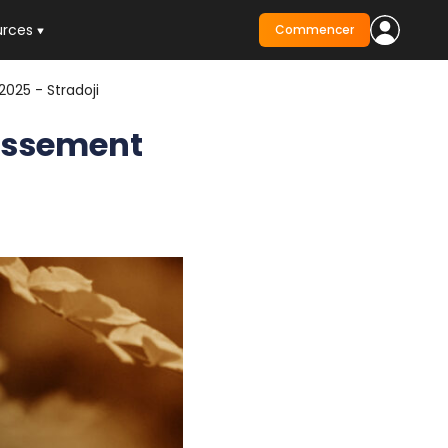
urces
Commencer
025 - Stradoji
issement