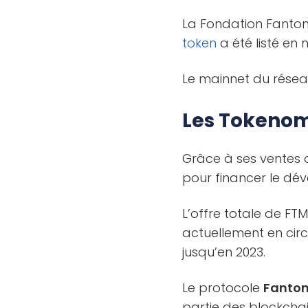
La Fondation Fantom,
token
a été listé e
Le mainnet du rése
Les Tokenom
Grâce à ses ventes d
pour financer le d
L’offre totale de FT
actuellement en circ
jusqu’en 2023.
Le protocole
Fantom
partie des blockchai