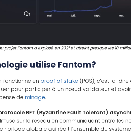
du projet Fantom a explosé en 2021 et atteint presque les 10 millia
ologie utilise Fantom?
m fonctionne en
proof of stake
(POS), c’est-à-dire 
oquer pour participer à un nœud validateur et avo
mpense de
minage
.
protocole BFT (Byzantine Fault Tolerant) asynch
iffuse sur le réseau en communiquant entre les 
e horloge globale qui régit l’ensemble du système