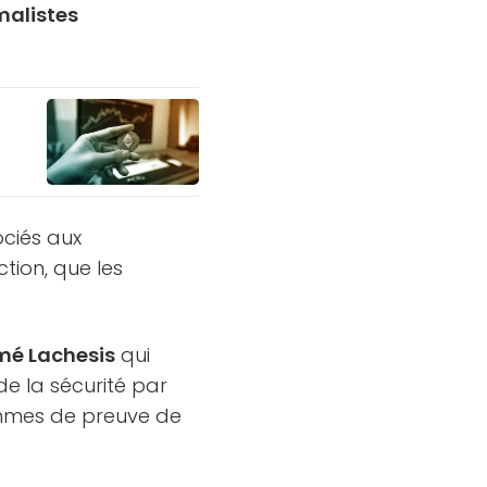
alistes
ociés aux
ction, que les
é Lachesis
qui
de la sécurité par
ithmes de preuve de