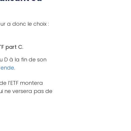
ur a donc le choix :
TF part C.
 D à la fin de son
dende
.
 de l’ETF montera
qui ne versera pas de