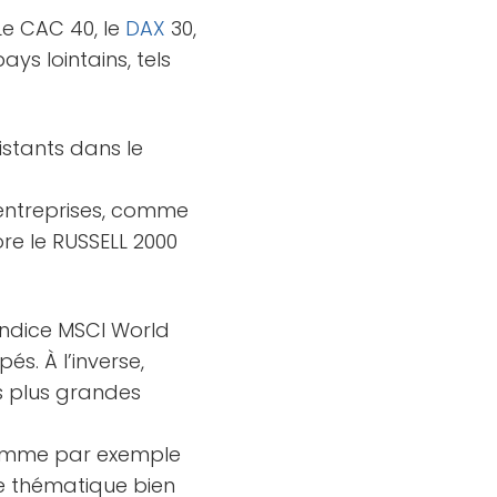
Le CAC 40, le
DAX
30,
ays lointains, tels
istants dans le
s entreprises, comme
re le RUSSELL 2000
’indice MSCI World
és. À l’inverse,
es plus grandes
 comme par exemple
e thématique bien