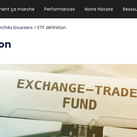
ent ça marche
Performances
Notre Histoire
Resso
NEWSLETTER HEBDO
Les news crypto dont vous avez besoin
rchés boursiers
> ETF définition
ion
GUIDE CRYPTO STRADOJI
Le guide ultime pour débuter dans les
cryptomonnaies