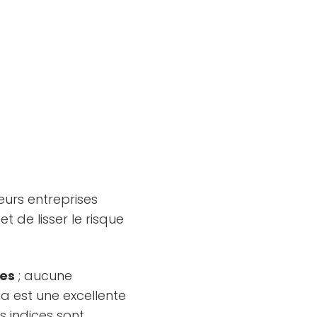
eurs entreprises
 de lisser le risque
ces
; aucune
a est une excellente
s indices sont