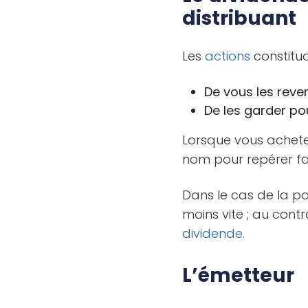
distribuant
Les
actions
constitua
De vous les rever
De les garder pou
Lorsque vous achetez
nom pour repérer fac
Dans le cas de la p
moins vite ; au cont
dividende
.
L’émetteur