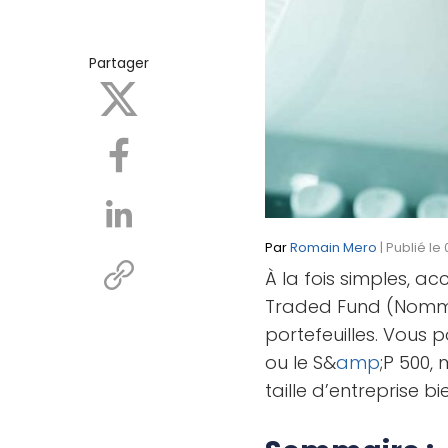
Partager
Par
Romain Mero
| Publié l
À la fois simples, a
Traded Fund (Nommé
portefeuilles. Vous p
ou le S&
amp
;P 500,
taille d’entreprise bi