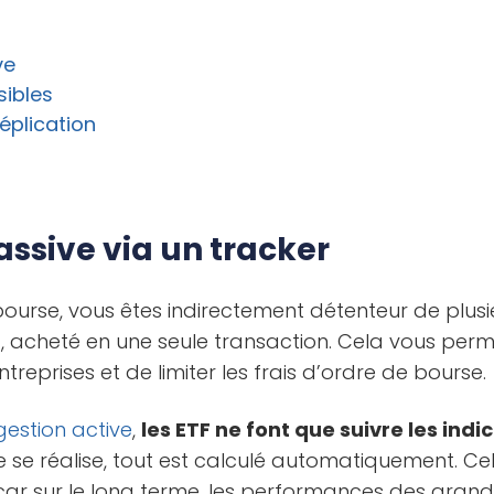
ve
sibles
réplication
assive via un tracker
ourse, vous êtes indirectement détenteur de plusi
, acheté en une seule transaction. Cela vous permet
reprises et de limiter les frais d’ordre de bourse.
gestion active
,
les ETF ne font que suivre les indi
 se réalise, tout est calculé automatiquement. Cel
car sur le long terme, les performances des grand