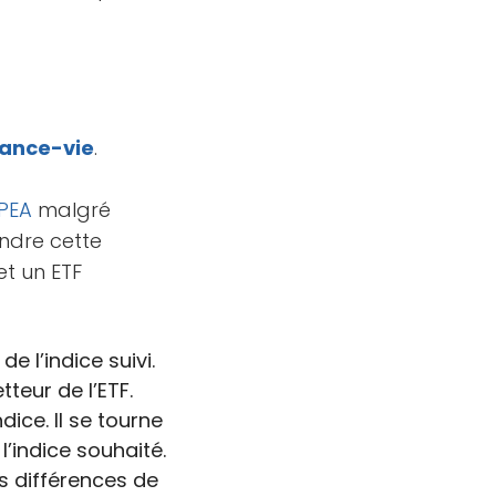
ance-vie
.
PEA
malgré
endre cette
et un ETF
e l’indice suivi.
teur de l’ETF.
dice. Il se tourne
’indice souhaité.
s différences de