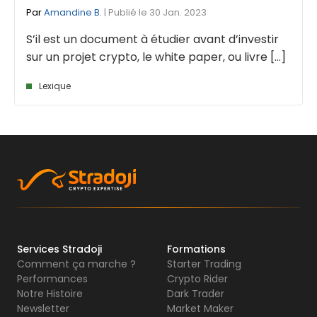
Par
Amandine B.
| Publié le 30 Jan. 2023
S’il est un document à étudier avant d’investir
sur un projet crypto, le white paper, ou livre [...]
Lexique
Services Stradoji
Formations
Comment ça marche ?
Starter Trading
Performances
Crypto Rider
Notre Histoire
Dark Trader
Newsletter
Market Maker