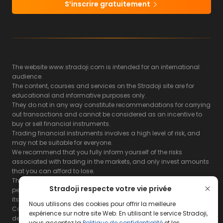
S’inscrire gratuitement
The website www.stradoji.com is intended for an international
audience.
The content, courses and services on the Stradoji site are for
educational and informative purposes only.
They do not in any way constitute recommendations for carrying
out transactions and cannot be considered as an incentive to
buy or sell financial instruments.
Trading financial instruments involves a high level of risk, and
may not be suitable for everyone.
We recommend that you fully inform yourself of the risks
associated with trading in the markets, and only invest amounts
that you can afford to lose.
The Stradoji site does not guarantee the results or the
Stradoji respecte votre vie privée
performance of products based on the information contained on
its site and its servers.
Nous utilisons des cookies pour offrir la meilleure
Consequently, the Stradoji site and its publishing company
expérience sur notre site Web. En utilisant le service Stradoji,
decline all responsibility in the use that may be made of this
vous acceptez la
Politique de confidentialité
et les