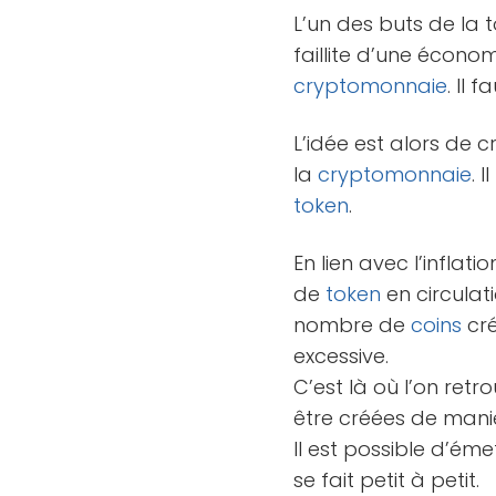
L’un des buts de la 
faillite d’une économ
cryptomonnaie
. Il 
L’idée est alors de
la
cryptomonnaie
. 
token
.
En lien avec l’infla
de
token
en circulat
nombre de
coins
cré
excessive.
C’est là où l’on ret
être créées de manièr
Il est possible d’ém
se fait petit à petit.