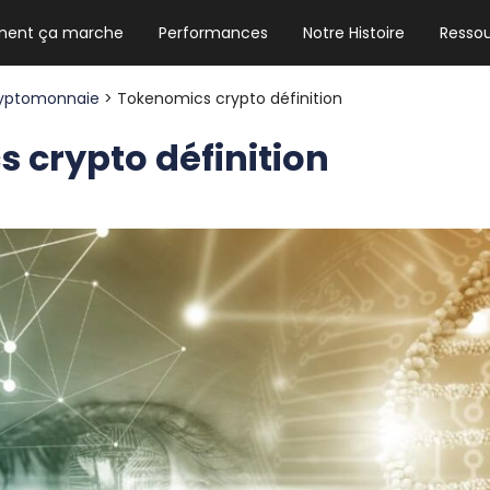
ent ça marche
Performances
Notre Histoire
Resso
NEWSLETTER HEBDO
Les news crypto dont vous avez besoin
yptomonnaie
> Tokenomics crypto définition
 crypto définition
GUIDE CRYPTO STRADOJI
Le guide ultime pour débuter dans les
cryptomonnaies