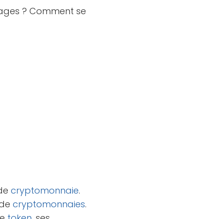
ntages ? Comment se
 de
cryptomonnaie
.
 de
cryptomonnaies
.
 le
token
, ses