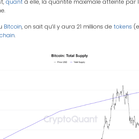
st,
quant
à elle, la quantité maximale atteinte par
e.
du
Bitcoin
, on sait qu’il y aura 21 millions de
tokens
(e
chain
.