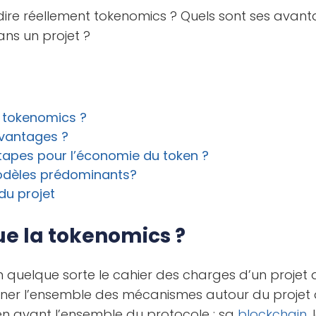
dire réellement tokenomics ? Quels sont ses ava
ans un projet ?
a tokenomics ?
avantages ?
étapes pour l’économie du token ?
modèles prédominants?
du projet
ue la tokenomics ?
n quelque sorte le cahier des charges d’un projet
gner l’ensemble des mécanismes autour du projet
n avant l’ensemble du protocole : sa
blockchain
,