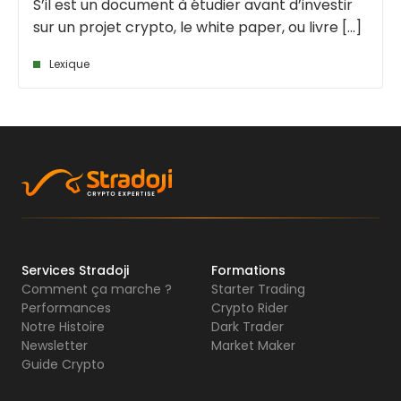
S’il est un document à étudier avant d’investir
sur un projet crypto, le white paper, ou livre [...]
Lexique
Services Stradoji
Formations
Comment ça marche ?
Starter Trading
Performances
Crypto Rider
Notre Histoire
Dark Trader
Newsletter
Market Maker
Guide Crypto