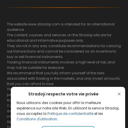
The website www.stradoji.com is intended for an international
audience.
The content, courses and services on the Stradoji site are for
educational and informative purposes only.
They do not in any way constitute recommendations for carrying
out transactions and cannot be considered as an incentive to
buy or sell financial instruments.
Trading financial instruments involves a high level of risk, and
may not be suitable for everyone.
We recommend that you fully inform yourself of the risks
associated with trading in the markets, and only invest amounts
that you can afford to lose.
The Stradoji site does not guarantee the results or the
Stradoji respecte votre vie privée
performance of products based on the information contained on
its site and its servers.
Nous utilisons des cookies pour offrir la meilleure
Consequently, the Stradoji site and its publishing company
expérience sur notre site Web. En utilisant le service Stradoji,
decline all responsibility in the use that may be made of this
vous acceptez la
Politique de confidentialité
et les
information and the consequences that may result therefrom.
Conditions d'utilisation
.
Stradoji Services are not authorized for US citizens or US residents.
The full legal notices are
available here.