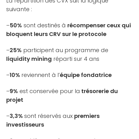
La répartition des CVX suit la logique
suivante :
–
50%
sont destinés à
récompenser ceux qui
bloquent leurs CRV sur le protocole
–
25%
participent au programme de
liquidity mining
réparti sur 4 ans
–
10%
reviennent à l’
équipe fondatrice
–
9%
est conservée pour la
trésorerie du
projet
–
3,3%
sont réservés aux
premiers
investisseurs