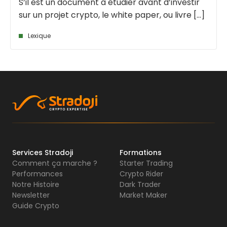
S’il est un document à étudier avant d’investir
sur un projet crypto, le white paper, ou livre [...]
Lexique
Services Stradoji
Formations
Comment ça marche ?
Starter Trading
Performances
Crypto Rider
Notre Histoire
Dark Trader
Newsletter
Market Maker
Guide Crypto