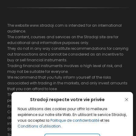
The website www.stradoji.com is intended for an international
audience.
The content, courses and services on the Stradoji site are for
educational and informative purposes only.
They do not in any way constitute recommendations for carrying
out transactions and cannot be considered as an incentive to
buy or sell financial instruments.
Trading financial instruments involves a high level of risk, and
may not be suitable for everyone.
We recommend that you fully inform yourself of the risks
associated with trading in the markets, and only invest amounts
that you can afford to lose.
The Stradoji site does not guarantee the results or the
Stradoji respecte votre vie privée
performance of products based on the information contained on
its site and its servers.
Nous utilisons des cookies pour offrir la meilleure
Consequently, the Stradoji site and its publishing company
expérience sur notre site Web. En utilisant le service Stradoji,
decline all responsibility in the use that may be made of this
vous acceptez la
Politique de confidentialité
et les
information and the consequences that may result therefrom.
Conditions d'utilisation
.
Stradoji Services are not authorized for US citizens or US residents.
The full legal notices are
available here.