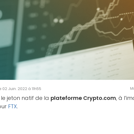
le 02 Juin. 2022 à 11h55
Mi
le jeton natif de la
plateforme Crypto.com
, à l’
our
FTX
.