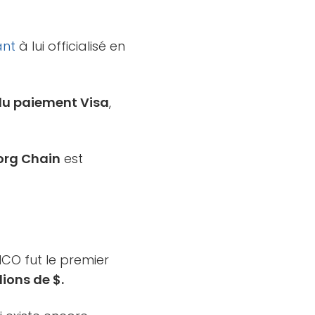
ant
à lui officialisé en
du paiement Visa
,
org Chain
est
MCO fut le premier
lions de $.