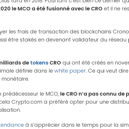
lus tard en 2018. Pourtant c’est bien ce dernier qu
 2020 le MCO a été fusionné avec le CRO
et il ne re
er les frais de transaction des blockchains Crono
ussi être stakés en devenant validateur du réseau 
milliards de
tokens
CRO
qui ont été créés en nove
ximale définie dans le
white paper
. Ce qui veut dire
n monétaire.
n prédécesseur le MCO,
le CRO n’a pas connu de 
e cela Crypto.com a préféré opter pour une distrib
lisation.
tendance
à s’apprécier dans le temps pour la sim