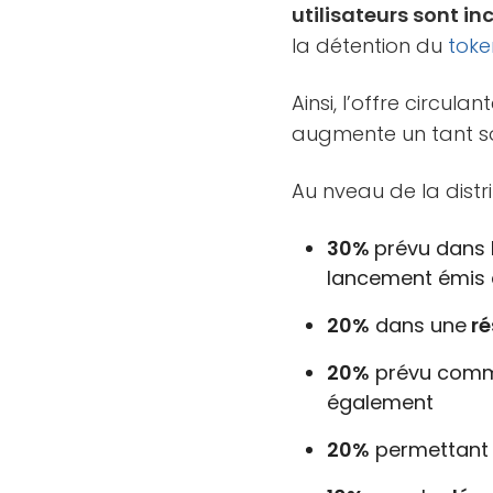
utilisateurs sont in
la détention du
toke
Ainsi, l’offre circul
augmente un tant so
Au nveau de la distri
30%
prévu dans 
lancement émis 
20%
dans une
ré
20%
prévu com
également
20%
permettant