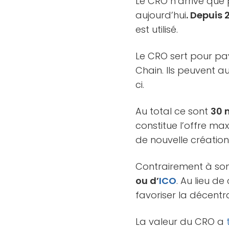
Le CRO n’arrive que p
aujourd’hui
. Depuis
est utilisé.
Le CRO sert pour pay
Chain. Ils peuvent a
ci.
Au total ce sont
30 
constitue l’offre ma
de nouvelle créatio
Contrairement à so
ou d’
ICO
. Au lieu d
favoriser la décentra
La valeur du CRO a