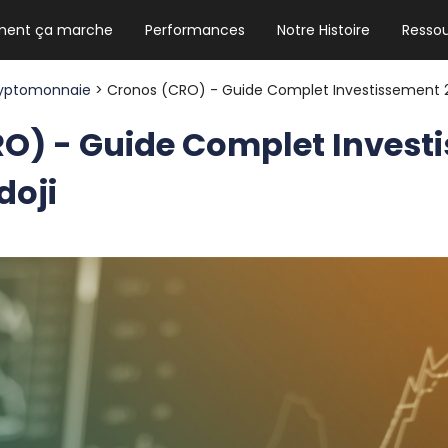
ent ça marche
Performances
Notre Histoire
Resso
NEWSLETTER HEBDO
Les news crypto dont vous avez besoin
yptomonnaie
> Cronos (CRO) - Guide Complet Investissement 2
O) - Guide Complet Invest
doji
GUIDE CRYPTO STRADOJI
Le guide ultime pour débuter dans les
cryptomonnaies