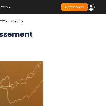
urces
Commencer
025 - Stradoji
issement