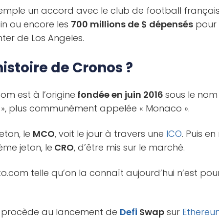
emple un accord avec le club de football français 
in ou encore les
700 millions de $ dépensés
pour 
ter de Los Angeles.
histoire de Cronos ?
om est à l’origine
fondée en juin 2016
sous le nom
», plus communément appelée « Monaco ».
eton, le
MCO
, voit le jour à travers une
ICO
. Puis e
me jeton, le
CRO
, d’être mis sur le marché.
.com telle qu’on la connaît aujourd’hui n’est pour
m procède au lancement de
Defi
Swap
sur
Ethereu