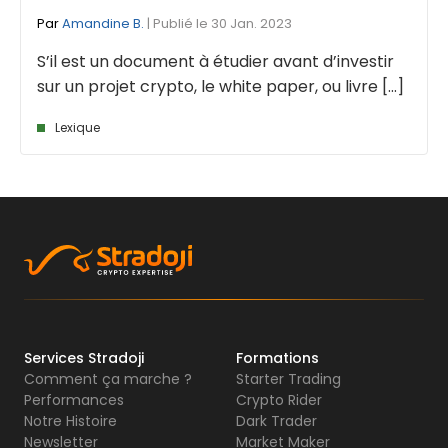
Par
Amandine B.
| Publié le 30 Jan. 2023
S’il est un document à étudier avant d’investir
sur un projet crypto, le white paper, ou livre [...]
Lexique
Services Stradoji
Formations
Comment ça marche ?
Starter Trading
Performances
Crypto Rider
Notre Histoire
Dark Trader
Newsletter
Market Maker