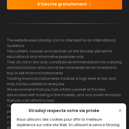
S’inscrire gratuitement
The website www.stradoji.com is intended for an international
audience.
The content, courses and services on the Stradoji site are for
educational and informative purposes only.
They do not in any way constitute recommendations for carrying
out transactions and cannot be considered as an incentive to
buy or sell financial instruments.
Trading financial instruments involves a high level of risk, and
may not be suitable for everyone.
We recommend that you fully inform yourself of the risks
associated with trading in the markets, and only invest amounts
that you can afford to lose.
The Stradoji site does not guarantee the results or the
Stradoji respecte votre vie privée
performance of products based on the information contained on
its site and its servers.
Nous utilisons des cookies pour offrir la meilleure
Consequently, the Stradoji site and its publishing company
expérience sur notre site Web. En utilisant le service Stradoji,
decline all responsibility in the use that may be made of this