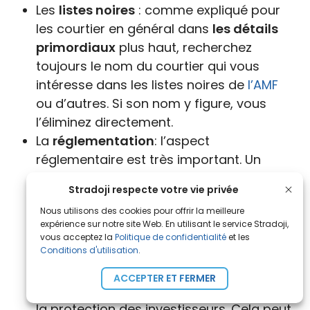
Les
listes noires
: comme expliqué pour
les courtier en général dans
les détails
primordiaux
plus haut, recherchez
toujours le nom du courtier qui vous
intéresse dans les listes noires de
l’AMF
ou d’autres. Si son nom y figure, vous
l’éliminez directement.
La
réglementation
: l’aspect
réglementaire est très important. Un
courtier crypto qui est enregistré en tant
Stradoji respecte votre vie privée
que prestataire de services sur actifs
Nous utilisons des cookies pour offrir la meilleure
numériques (PSAN) auprès de l’
Autorité
expérience sur notre site Web. En utilisant le service Stradoji,
des marchés financiers
(
AMF
) est un
vous acceptez la
Politique de confidentialité
et les
Conditions d'utilisation
.
signe de confiance, car cela signifie qu’il
a satisfait aux exigences réglementaires
ACCEPTER ET FERMER
et qu’il est surveillé par l’
AMF
pour assurer
la protection des investisseurs. Cela peut