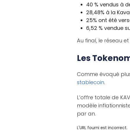
40 % vendus à de
28,48% à la Kava
25% ont été ver
6,52 % vendue s
Au final, le réseau et
Les Tokeno
Comme évoqué plus h
stablecoin
.
L’offre totale de KA
modèle inflationniste
par an.
L'URL fourni est incorrect.