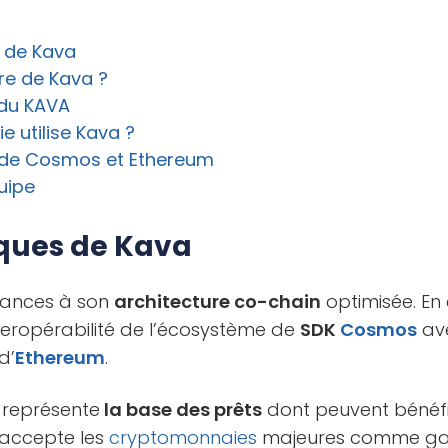
s de Kava
ire de Kava ?
 du KAVA
e utilise Kava
?
r de Cosmos et Ethereum
uipe
iques de Kava
rmances à son
architecture co-chain
optimisée. En 
nteropérabilité de l’écosystème de
SDK
Cosmos
ave
d’
Ethereum
.
X
représente
la base des prêts
dont peuvent bénéfici
accepte les
cryptomonnaies
majeures comme gar