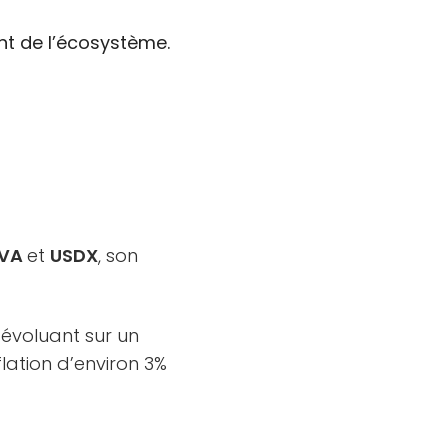
ent de l’écosystème.
VA
et
USDX
, son
 évoluant sur un
flation d’environ 3%