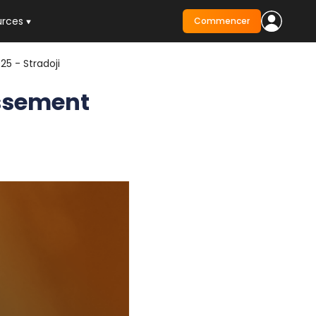
urces
Commencer
5 - Stradoji
issement