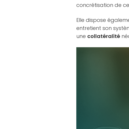
concrétisation de ce
Elle dispose égalem
entretient son syst
une
collatéralité
néc