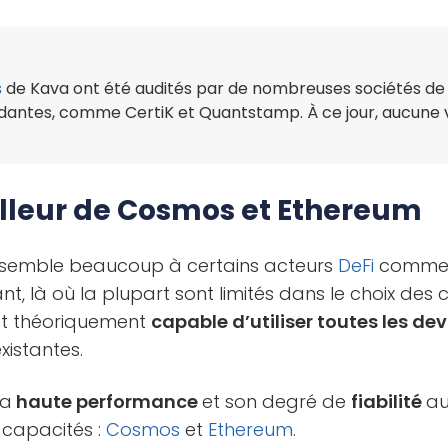
s
de Kava ont été audités par de nombreuses sociétés de 
antes, comme CertiK et Quantstamp. À ce jour, aucune vu
illeur de Cosmos et Ethereum
essemble beaucoup à certains acteurs
DeFi
comme
t, là où la plupart sont limités dans le choix des
st théoriquement
capable d’utiliser toutes les dev
xistantes.
sa
haute performance
et son degré de
fiabilité
au
s capacités :
Cosmos
et
Ethereum
.