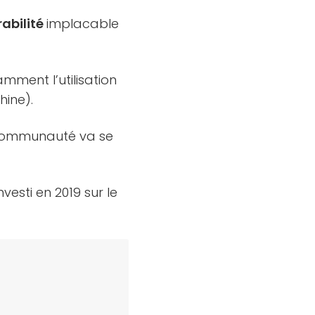
rabilité
implacable
mment l’utilisation
hine).
 communauté va se
.
nvesti en 2019 sur le