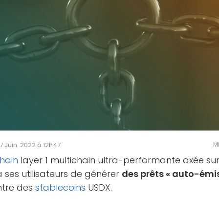
07 Juin. 2022 à 12h47
Mi
hain
layer 1 multichain ultra-performante axée sur
 ses utilisateurs de générer
des prêts « auto-émis
tre des
stablecoins
USDX.