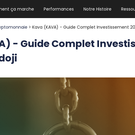
ent ça marche
Performances
Notre Histoire
Resso
NEWSLETTER HEBDO
Les news crypto dont vous avez besoin
yptomonnaie
> Kava (KAVA) - Guide Complet Investissement 202
) - Guide Complet Invest
doji
GUIDE CRYPTO STRADOJI
Le guide ultime pour débuter dans les
cryptomonnaies