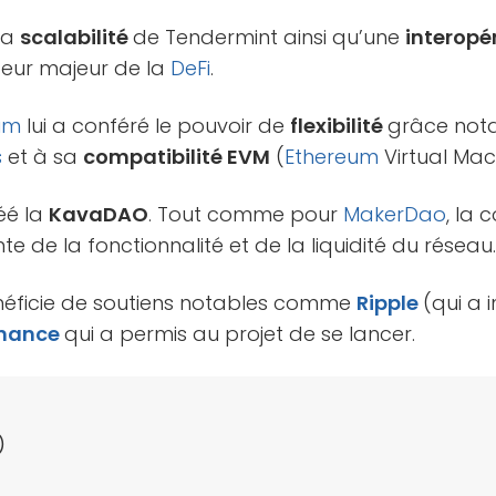
 la
scalabilité
de Tendermint ainsi qu’une
interopé
cteur majeur de la
DeFi
.
um
lui a conféré le pouvoir de
flexibilité
grâce nota
s
et à sa
compatibilité EVM
(
Ethereum
Virtual Mac
réé la
KavaDAO
. Tout comme pour
MakerDao
, la
e de la fonctionnalité et de la liquidité du réseau
bénéficie de soutiens notables comme
Ripple
(qui a i
inance
qui a permis au projet de se lancer.
)
)