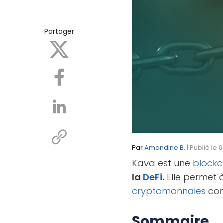
Partager
Par
Amandine B.
| Publié le 
Kava est une
blockc
la
DeFi
.
Elle permet à
cryptomonnaies
con
Sommaire