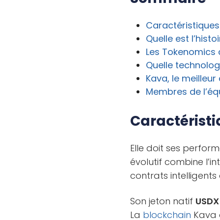
Caractéristique
Quelle est l’histo
Les Tokenomics
Quelle technologi
Kava, le meilleu
Membres de l’éq
Caractérist
Elle doit ses perfo
évolutif combine l’i
contrats intelligents 
Son jeton natif
USD
La
blockchain
Kava 