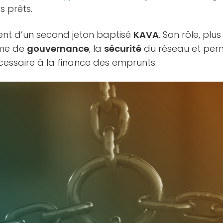
s prêts.
ent d’un second jeton baptisé
KAVA
. Son rôle, plus
ème de
gouvernance
, la
sécurité
du réseau et per
essaire à la finance des emprunts.