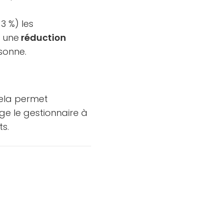
-3 %) les
r une
réduction
rsonne.
Cela permet
ge le gestionnaire à
ts.