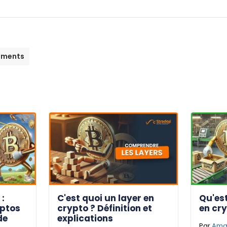
ements
:
C'est quoi un layer en
Qu'est
yptos
crypto ? Définition et
en cry
de
explications
Par
Aman