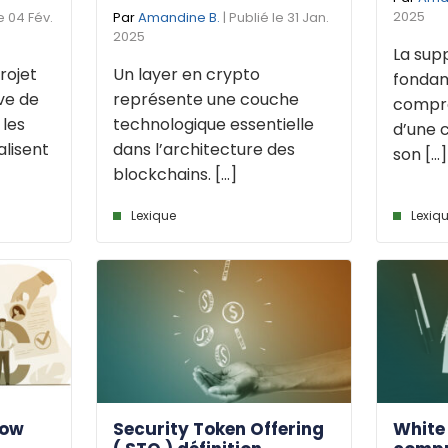
2025
le 04 Fév.
Par
Amandine B.
| Publié le 31 Jan.
2025
La sup
rojet
Un layer en crypto
fondam
ve de
représente une couche
compre
 les
technologique essentielle
d’une 
lisent
dans l’architecture des
son [...]
blockchains. [...]
Lexique
Lexiq
now
Security Token Offering
White 