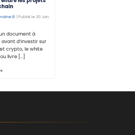
endre les projets
chain
dine B.
| Publié le 30 Jan.
t un document à
 avant d’investir sur
et crypto, le white
u livre [...]
ue