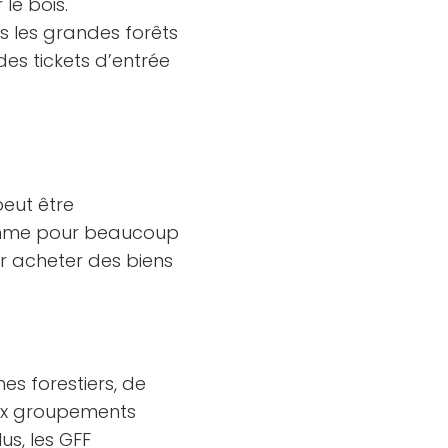
le bois.
s les grandes forêts
des tickets d’entrée
peut être
comme pour beaucoup
r acheter des biens
s forestiers, de
aux groupements
us, les GFF