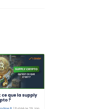
 ce que la supply
pto ?
dine B.
| Publié le 29 Jan.