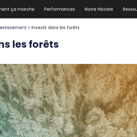
ent ça marche
Performances
Notre Histoire
Resso
NEWSLETTER HEBDO
Les news crypto dont vous avez besoin
vestissement
> Investir dans les forêts
ns les forêts
GUIDE CRYPTO STRADOJI
Le guide ultime pour débuter dans les
cryptomonnaies