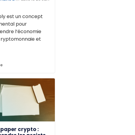
ply est un concept
ental pour
ndre l’économie
cryptomonnaie et
ue
paper crypto :