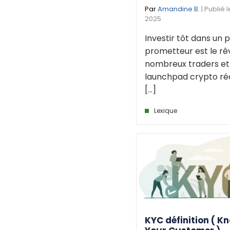
Par
Amandine B.
| Publié 
2025
Investir tôt dans un p
prometteur est le rê
nombreux traders et
launchpad crypto réa
[...]
Lexique
KYC définition ( K