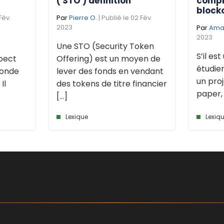
( STO ) définition
compr
block
Fév.
Par
Pierre O.
| Publié le 02 Fév.
2023
Par
Aman
2023
Une STO (Security Token
S’il es
pect
Offering) est un moyen de
étudier
monde
lever des fonds en vendant
un proj
Il
des tokens de titre financier
paper, o
[...]
Lexique
Lexiq