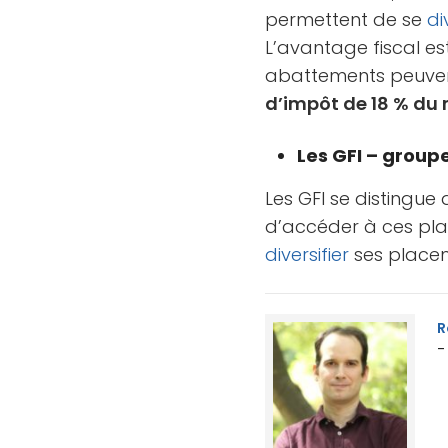
permettent de se
di
L’avantage fiscal es
abattements peuvent 
d’impôt de 18 % du
Les GFI – group
Les GFI se distingue
d’accéder à ces plac
diversifier
ses placeme
R
-