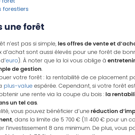
 forêt
 forestiers
s une forêt
êt n’est pas si simple,
les offres de vente et d’ach
rix d’achat sont aussi élevés pour une forêt de bonne
 d’
euro
). À noter que la loi vous oblige à
entretenir
imple de gestion
.
ouer votre forêt : la rentabilité de ce placement p
la
plus-value
espérée. Cependant, si votre forêt e
obtenir une rente via la coupe du bois :
la rentabil
ans un tel cas
.
alité, vous pouvez bénéficier d’une
réduction d’imp
ement
, dans la limite de 5 700 € (11 400 € pour un 
 l’investissement 8 ans minimum. De plus, vous p