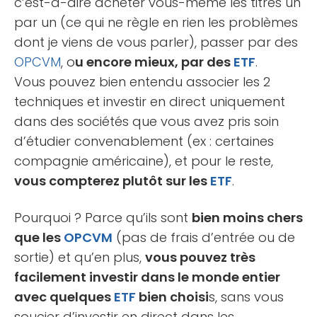
c’est-à-dire acheter vous-même les titres un
par un (ce qui ne règle en rien les problèmes
dont je viens de vous parler), passer par des
OPCVM
, o
u encore mieux, par des
ETF
.
Vous pouvez bien entendu associer les 2
techniques et investir en direct uniquement
dans des sociétés que vous avez pris soin
d’étudier convenablement (ex : certaines
compagnie américaine), et pour le reste,
vous compterez plutôt sur les
ETF
.
Pourquoi ? Parce qu’ils sont
bien moins chers
que les
OPCVM
(pas de frais d’entrée ou de
sortie) et qu’en plus,
vous pouvez très
facilement investir dans le monde entier
avec quelques
ETF
bien choisi
s, sans vous
soucier d’investir en direct dans les