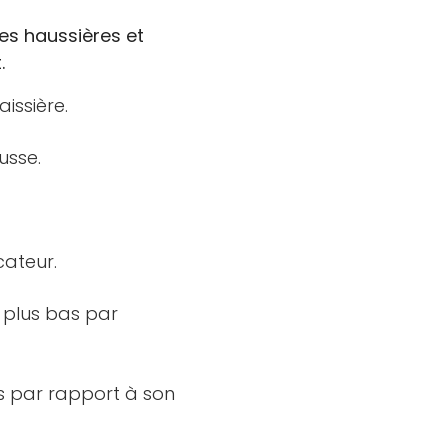
es haussières et
.
issière.
usse.
cateur.
u plus bas par
s par rapport à son