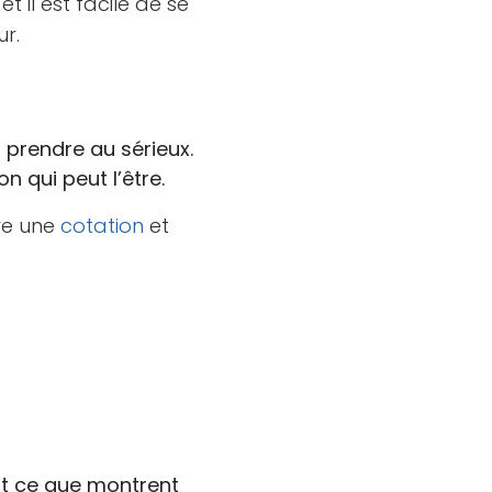
 il est facile de se
ur.
 prendre au sérieux.
n qui peut l’être.
tre une
cotation
et
st ce que montrent