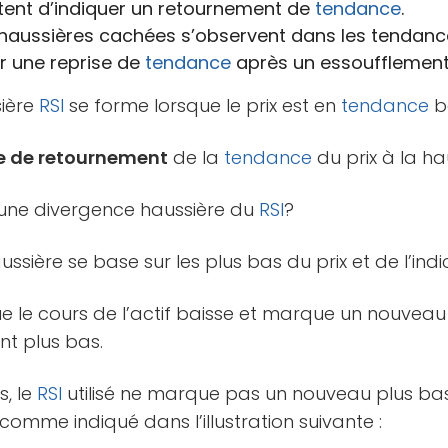
ntent d’indiquer un retournement de
tendance
.
haussières cachées s’observent dans les tendanc
er une reprise de
tendance
après un essoufflement
sière
RSI
se forme lorsque le prix est en
tendance
ba
e de retournement
de la
tendance
du prix à la ha
ne divergence haussière du
RSI
?
ssière se base sur les plus bas du prix et de l’indi
que le cours de l’actif baisse et marque un nouvea
nt plus bas.
, le
RSI
utilisé ne marque pas un nouveau plus ba
omme indiqué dans l’illustration suivante :