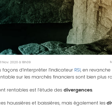
 11 Nov. 2020 à 18h09
M
 façons d’interpréter l’indicateur
RSI
, en revanche
ntable sur les marchés financiers sont bien plus r
sont rentables est l’étude des
divergences
.
nces haussières et baissières, mais également les
di