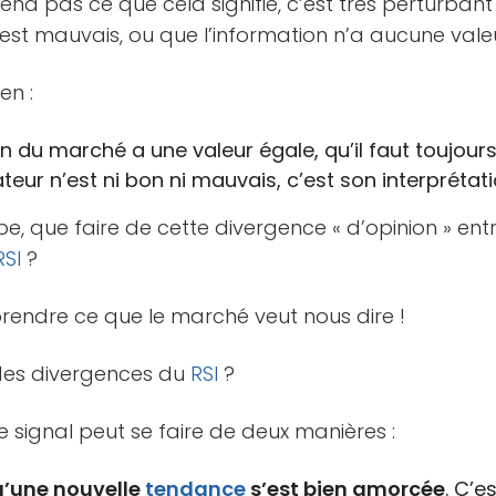
 pas ce que cela signifie, c’est très perturbant et
r est mauvais, ou que l’information n’a aucune vale
en :
n du marché a une valeur égale, qu’il faut toujours
ateur n’est ni bon ni mauvais, c’est son interprétatio
pe, que faire de cette divergence « d’opinion » en
RSI
?
prendre ce que le marché veut nous dire !
des divergences du
RSI
?
ce signal peut se faire de deux manières :
u’une nouvelle
tendance
s’est bien amorcée
. C’e