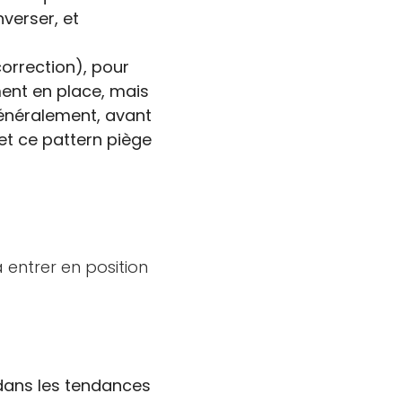
nverser, et
correction), pour
ment en place, mais
généralement, avant
 et ce pattern piège
à entrer en position
dans les tendances