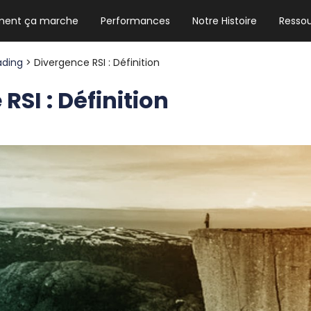
ent ça marche
Performances
Notre Histoire
Resso
NEWSLETTER HEBDO
Les news crypto dont vous avez besoin
ading
> Divergence RSI : Définition
RSI : Définition
GUIDE CRYPTO STRADOJI
Le guide ultime pour débuter dans les
cryptomonnaies