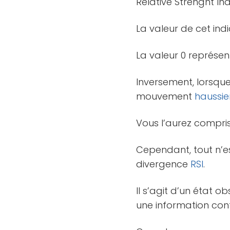
Relative Strenght In
La valeur de cet ind
La valeur 0 représen
Inversement, lorsqu
mouvement
haussie
Vous l’aurez compris
Cependant, tout n’es
divergence
RSI
.
Il s’agit d’un état o
une information cont