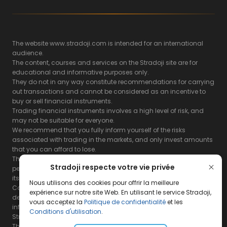
The website www.stradoji.com is intended for an international
audience.
The content, courses and services on the Stradoji site are for
educational and informative purposes only.
They do not in any way constitute recommendations for carrying
out transactions and cannot be considered as an incentive to
buy or sell financial instruments.
Trading financial instruments involves a high level of risk, and
may not be suitable for everyone.
We recommend that you fully inform yourself of the risks
associated with trading in the markets, and only invest amounts
that you can afford to lose.
The Stradoji site does not guarantee the results or the
Stradoji respecte votre vie privée
performance of products based on the information contained on
its site and its servers.
Nous utilisons des cookies pour offrir la meilleure
Consequently, the Stradoji site and its publishing company
expérience sur notre site Web. En utilisant le service Stradoji,
decline all responsibility in the use that may be made of this
vous acceptez la
Politique de confidentialité
et les
information and the consequences that may result therefrom.
Conditions d'utilisation
.
Stradoji Services are not authorized for US citizens or US residents.
The full legal notices are
available here.