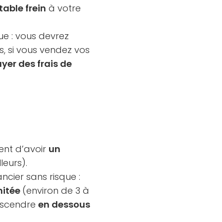
table frein
à votre
ue : vous devrez
us, si vous vendez vos
yer des frais de
tent d’avoir
un
leurs).
ncier sans risque :
mitée
(environ de 3 à
escendre
en dessous