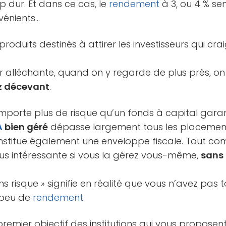
 dur. Et dans ce cas, le
rendement
à 3, ou 4 % se
vénients…
 produits destinés à attirer les investisseurs qui cr
er alléchante, quand on y regarde de plus près, on
ez décevant
.
porte plus de risque qu’un fonds à capital garan
A
bien géré
dépasse largement tous les placemen
 constitue également une enveloppe fiscale. Tout co
us intéressante si vous la gérez vous-même,
sans 
ns risque » signifie en réalité que vous n’avez pas 
 peu de
rendement
.
 premier objectif des institutions qui vous proposen