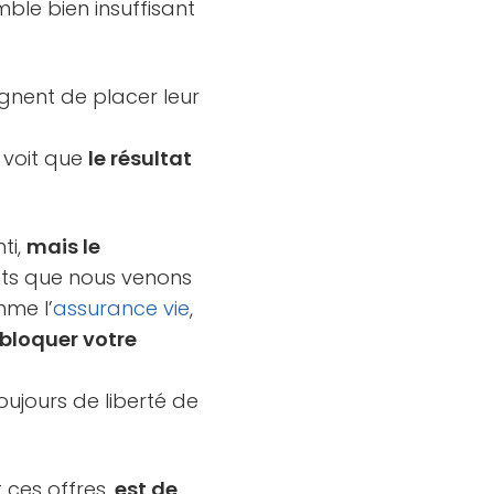
mble bien insuffisant
aignent de placer leur
 voit que
le résultat
ti,
mais le
ts que nous venons
mme l’
assurance vie
,
bloquer votre
toujours de liberté de
t ces offres,
est de