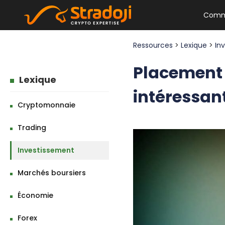
Comm
Ressources
>
Lexique
>
In
Placement f
Lexique
intéressant
Cryptomonnaie
Trading
Investissement
Marchés boursiers
Économie
Forex