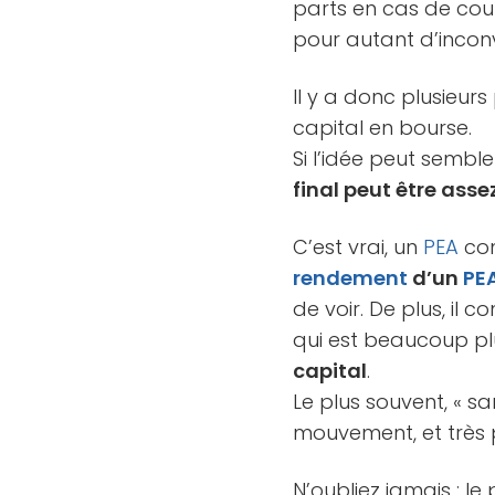
parts en cas de coup
pour autant d’incon
Il y a donc plusieurs
capital en bourse.
Si l’idée peut sembl
final peut être ass
C’est vrai, un
PEA
com
rendement
d’un
PE
de voir. De plus, il
qui est beaucoup pl
capital
.
Le plus souvent, « sa
mouvement, et très
N’oubliez jamais : le