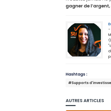
gagner de l’argent,
E
-
M
!
"
d
p
Hashtags :
#Supports d'investiss
AUTRES ARTICLES