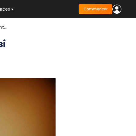
urces
Commencer
t...
si