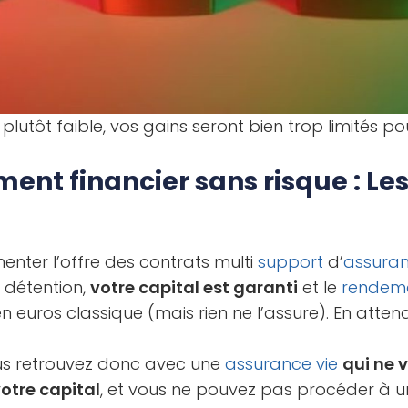
plutôt faible, vos gains seront bien trop limités po
ent financier sans risque : Les
enter l’offre des contrats multi
support
d’
assuran
 détention,
votre capital est garanti
et le
rendem
n euros classique (mais rien ne l’assure). En atten
us retrouvez donc avec une
assurance vie
qui ne 
tre capital
, et vous ne pouvez pas procéder à u