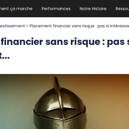
ent ça marche
Performances
Notre Histoire
Resso
NEWSLETTER HEBDO
Les news crypto dont vous avez besoin
vestissement
> Placement financier sans risque : pas si intéressan
inancier sans risque : pas 
...
GUIDE CRYPTO STRADOJI
Le guide ultime pour débuter dans les
cryptomonnaies