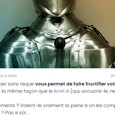
020 à 16h50
Mi
ier sans risque
vous permet de faire fructifier vo
e la même façon que le
livret A
(qui, avouons-le, n
.
ments ? Valent-ils vraiment la peine si on les co
? Pas si sûr…