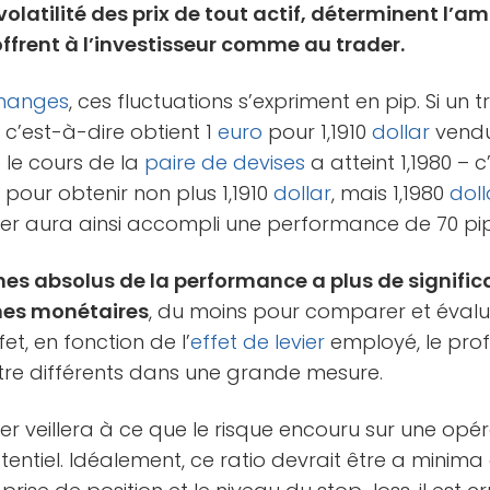
 volatilité des prix de tout actif, déterminent l’a
offrent à l’investisseur comme au trader.
hanges
, ces fluctuations s’expriment en pip. Si un
 – c’est-à-dire obtient 1
euro
pour 1,1910
dollar
vendu
e le cours de la
paire de devises
a atteint 1,1980 – 
pour obtenir non plus 1,1910
dollar
, mais 1,1980
doll
er aura ainsi accompli une performance de 70 pips –
mes absolus de la performance a plus de signific
rmes monétaires
, du moins pour comparer et évalu
et, en fonction de l’
effet de levier
employé, le profi
tre différents dans une grande mesure.
ader veillera à ce que le risque encouru sur une opér
otentiel. Idéalement, ce ratio devrait être a minima