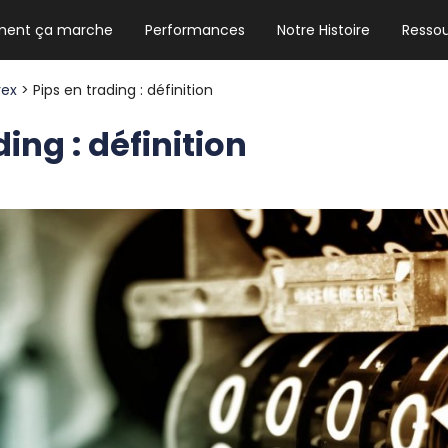
ent ça marche
Performances
Notre Histoire
Resso
NEWSLETTER HEBDO
Les news crypto dont vous avez besoin
rex
> Pips en trading : définition
ding : définition
GUIDE CRYPTO STRADOJI
Le guide ultime pour débuter dans les
cryptomonnaies