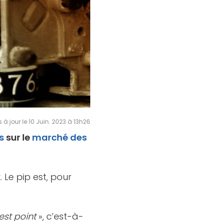
s à jour le 10 Juin. 2023 à 13h26
s
sur le
marché des
x
. Le pip est, pour
est point
», c’est-à-