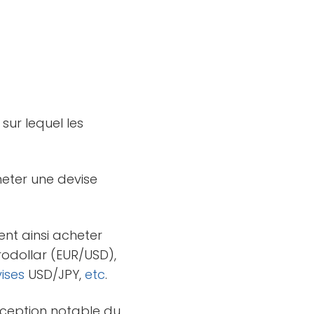
 sur lequel les
cheter une devise
nt ainsi acheter
rodollar (EUR/USD),
ises
USD/JPY,
etc
.
exception notable du