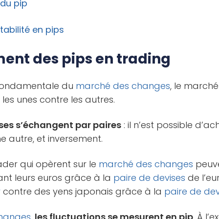
du pip
tabilité en pips
ent des pips en trading
n fondamentale du
marché des changes
, le marché
les unes contre les autres.
vises s’échangent par paires
: il n’est possible d’a
e autre, et inversement.
trader qui opèrent sur le
marché des changes
peuve
nt leurs euros grâce à la
paire de devises
de l’eu
r
contre des yens japonais grâce à la
paire de dev
hanges
,
les fluctuations se mesurent en pip
. À l’