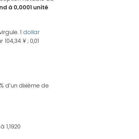
nd à 0,0001 unité
irgule. 1
dollar
104,34 ¥ ; 0,01
 % d’un dixième de
à 1,1920