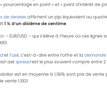
 pourcentage en point » et « point d’intérêt de prix
es de devises
affichent un pip équivalent au quatri
dit
1 % d’un dixième de centime
.
lar
– EUR/USD – qui s’élève à l’heure où ces lignes son
001.
id
et l’
ask
, c’est-à-dire entre l’offre et la
demande
bid-ask
spread
est le plus souvent compris entre 2 
odollar est en moyenne à 1,1919, sont prix de vente p
e vente 1,1921