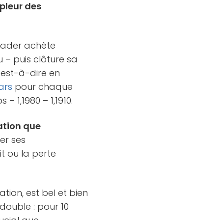
mpleur des
 trader achète
 – puis clôture sa
c’est-à-dire en
ars
pour chaque
 1,1980 – 1,1910.
ation que
er ses
t ou la perte
ation, est bel et bien
 double : pour 10