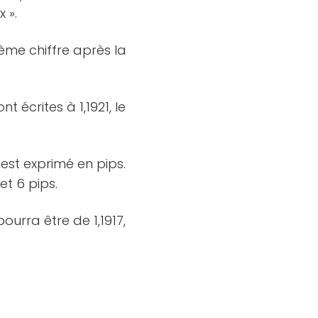
 ».
ème chiffre après la
t écrites à 1,1921, le
est exprimé en pips.
et 6 pips.
ourra être de 1,1917,