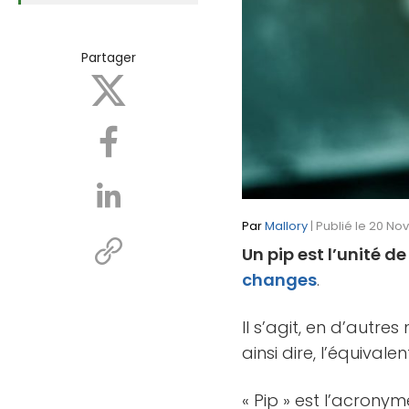
Partager
Par
Mallory
| Publié le 20 No
Un pip est l’unité 
changes
.
Il s’agit, en d’autre
ainsi dire, l’équiva
« Pip » est l’acrony