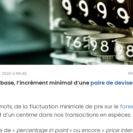
v. 2020 à 19h45
Mi
de base, l’incrément minimal d’une
paire de devise
s mots, de la fluctuation minimale de prix sur le
fore
lent d’un centime dans nos transactions en espèces.
me de «
percentage in point
» ou encore «
price inter