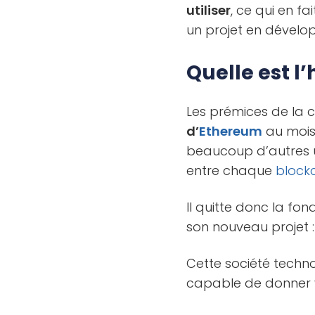
utiliser
, ce qui en f
un projet en dével
Quelle est l
Les prémices de la 
d’
Ethereum
au mois 
beaucoup d’autres u
entre chaque
block
Il quitte donc la fo
son nouveau projet 
Cette société techn
capable de donner vi