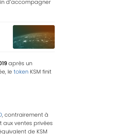
in d’accompagner
2019
après un
e, le
token
KSM finit
O
, contrairement à
t aux ventes privées
quivalent de KSM