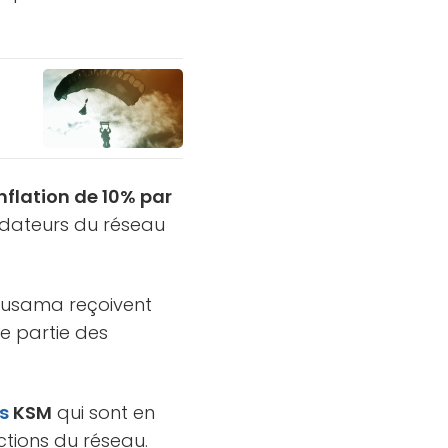
nflation de 10% par
lidateurs du réseau
s Kusama reçoivent
ne partie des
s
KSM
qui sont en
ctions du réseau.