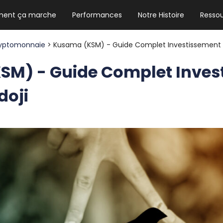
ent ça marche
Performances
Notre Histoire
Resso
NEWSLETTER HEBDO
Les news crypto dont vous avez besoin
yptomonnaie
> Kusama (KSM) - Guide Complet Investissement 2
SM) - Guide Complet Inves
doji
GUIDE CRYPTO STRADOJI
Le guide ultime pour débuter dans les
cryptomonnaies