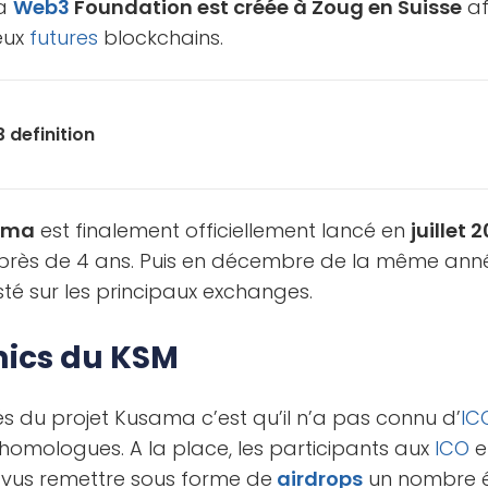
la
Web3
Foundation est créée à Zoug en Suisse
af
eux
futures
blockchains.
 definition
ama
est finalement officiellement lancé en
juillet 
rès de 4 ans. Puis en décembre de la même anné
isté sur les principaux exchanges.
ics du KSM
és du projet Kusama c’est qu’il n’a pas connu d’
IC
omologues. A la place, les participants aux
ICO
e
 vus remettre sous forme de
airdrops
un nombre é