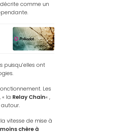
nt décrite comme un
ndépendante.
s puisqu’elles ont
gies.
onctionnement. Les
 « la
Relay Chain
« ,
r autour.
 la vitesse de mise à
 moins chère à