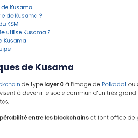
s de Kusama
oire de Kusama ?
 du KSM
ie utilise Kusama ?
de Kusama
uipe
iques de Kusama
ckchain
de type
layer 0
à l’image de
Polkadot
ou
 visent à devenir le socle commun d’un très gran
tes.
pérabilité entre les blockchains
et font office de 