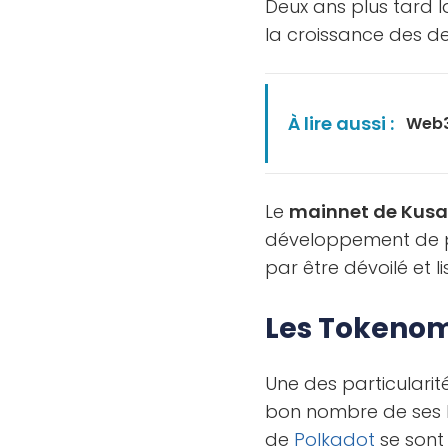
Deux ans plus tard 
la croissance des d
À lire aussi :
Web3
Le
mainnet de Kus
développement de p
par être dévoilé et l
Les Tokenom
Une des particularit
bon nombre de ses h
de
Polkadot
se sont