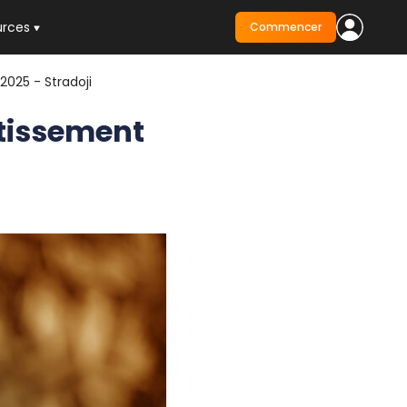
urces
Commencer
025 - Stradoji
tissement