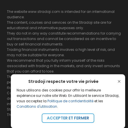
The website www.stradoji.com is intended for an international
audience.
The content, courses and services on the Stradoji site are for
educational and informative purposes only.
They do not in any way constitute recommendations for carrying
out transactions and cannot be considered as an incentive to
buy or sell financial instruments.
Trading financial instruments involves a high level of risk, and
may not be suitable for everyone.
We recommend that you fully inform yourself of the risks
associated with trading in the markets, and only invest amounts
that you can afford to lose.
The Stradoji site does not guarantee the results or the
Stradoji respecte votre vie privée
performance of products based on the information contained on
its site and its servers.
Nous utilisons des cookies pour offrir la meilleure
Consequently, the Stradoji site and its publishing company
expérience sur notre site Web. En utilisant le service Stradoji,
decline all responsibility in the use that may be made of this
vous acceptez la
Politique de confidentialité
et les
information and the consequences that may result therefrom.
Conditions d'utilisation
.
Stradoji Services are not authorized for US citizens or US residents.
The full legal notices are
available here.
ACCEPTER ET FERMER