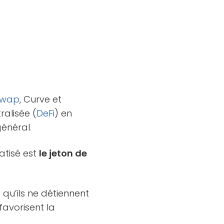
swap
, Curve et
ralisée (
DeFi
) en
énéral.
atisé est
le jeton de
 qu’ils ne détiennent
favorisent la