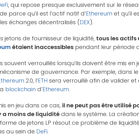
eFi
, qui repose presque exclusivement sur le rése
uide parce qu’il est l’actif natif d’
Ethereum
et qu’il 
 les échanges décentralisés (
DEX
).
 jetons de fournisseur de liquidité,
tous les actifs
reum
étaient inaccessibles
pendant leur période d’u
us souvent verrouillés lorsqu’ils doivent être mis e
 mécanisme de gouvernance. Par exemple, dans l
Ethereum
2.0, l’
ETH
sera verrouillé afin de valider et
la
blockchain
d’
Ethereum
.
mis en jeu dans ce cas,
il ne peut pas être utilisé 
 y a moins de liquidité
dans le système. La création
 forme de jetons LP résout ce problème de liquidi
as au sein de
DeFi
.