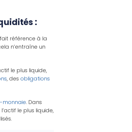
uidités :
fait référence à la
cela n’entraîne un
if le plus liquide,
ons
, des
obligations
o-monnaie
. Dans
’actif le plus liquide,
isés.