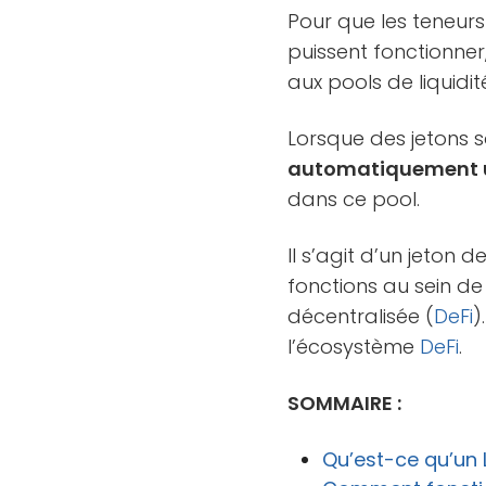
Pour que les teneu
puissent fonctionner,
aux pools de liquidi
Lorsque des jetons 
automatiquement u
dans ce pool.
Il s’agit d’un jeton d
fonctions au sein de
décentralisée (
DeFi
)
l’écosystème
DeFi
.
SOMMAIRE :
Qu’est-ce qu’un 