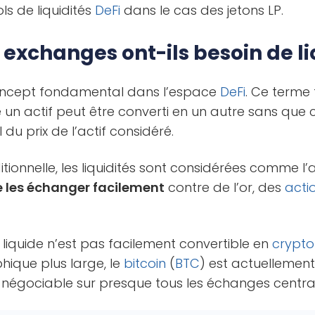
ls de liquidités
DeFi
dans le cas des jetons LP.
 exchanges ont-ils besoin de liq
 concept fondamental dans l’espace
DeFi
. Ce terme 
le un actif peut être converti en un autre sans que 
u prix de l’actif considéré.
tionnelle, les liquidités sont considérées comme l’act
de les échanger facilement
contre de l’or, des
acti
liquide n’est pas facilement convertible en
crypt
hique plus large, le
bitcoin
(
BTC
) est actuellement l
t négociable sur presque tous les échanges central