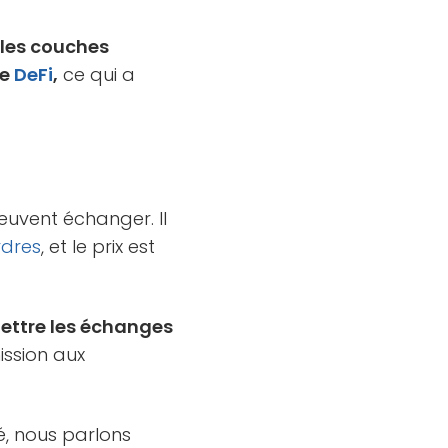
les couches
me
DeFi
,
ce qui a
peuvent échanger. Il
rdres
, et le prix est
ettre les échanges
ission aux
hé, nous parlons