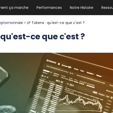
ent ça marche
Performances
Notre Histoire
Resso
NEWSLETTER HEBDO
Les news crypto dont vous avez besoin
yptomonnaie
> LP Tokens : qu'est-ce que c'est ?
 qu'est-ce que c'est ?
GUIDE CRYPTO STRADOJI
Le guide ultime pour débuter dans les
cryptomonnaies