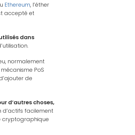
au
Ethereum
, l’éther
est accepté et
 utilisés dans
tilisation.
n jeu, normalement
e mécanisme PoS
 d’ajouter de
pour d’autres choses,
 d’actifs facilement
té cryptographique