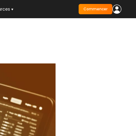
urces
Commencer