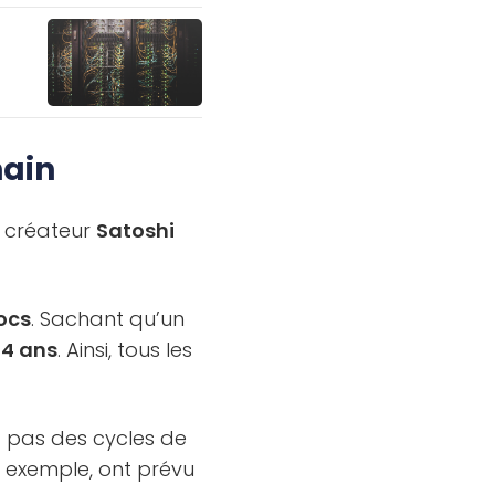
hain
 créateur
Satoshi
ocs
. Sachant qu’un
s
4 ans
. Ainsi, tous les
t pas des cycles de
r exemple, ont prévu