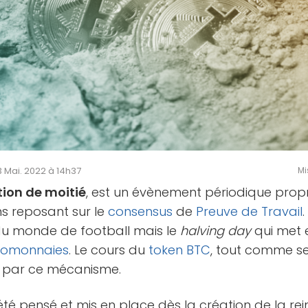
13 Mai. 2022 à 14h37
Mi
tion de moitié
, est un évènement périodique pro
ns reposant sur le
consensus
de
Preuve de Travail
du monde de football mais le
halving day
qui met e
tomonnaies
. Le cours du
token
BTC
, tout comme se
 par ce mécanisme.
té pensé et mis en place dès la création de la re