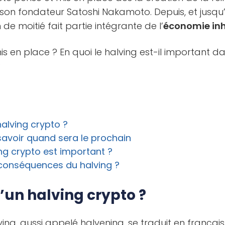
son fondateur Satoshi Nakamoto. Depuis, et jusqu’
n de moitié fait partie intégrante de l’
économie in
 en place ? En quoi le halving est-il important da
?
halving crypto ?
 savoir quand sera le prochain
ing crypto est important ?
 conséquences du halving ?
’un halving crypto ?
ing, aussi appelé halvening, se traduit en françai