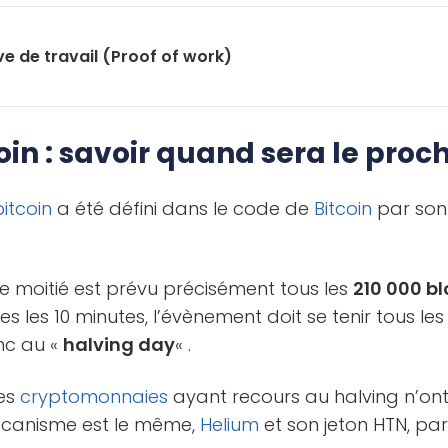
e de travail (Proof of work)
oin : savoir quand sera le proc
bitcoin
a été défini dans le code de
Bitcoin
par son
 moitié est prévu précisément tous les
210 000 bl
s les 10 minutes, l’évènement doit se tenir tous le
nc au «
halving day
« .
les
cryptomonnaies
ayant recours au halving n’on
écanisme est le même,
Helium
et son jeton HTN, pa