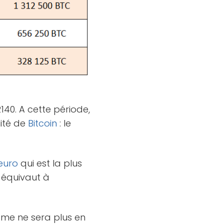
40. A cette période,
nité de
Bitcoin
: le
euro
qui est la plus
i équivaut à
isme ne sera plus en