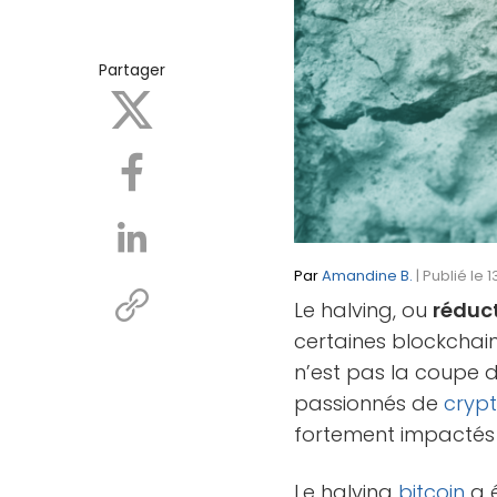
Partager
Par
Amandine B.
| Publié le 
Le halving, ou
réduc
certaines blockchai
n’est pas la coupe 
passionnés de
cryp
fortement impactés
Le halving
bitcoin
a é