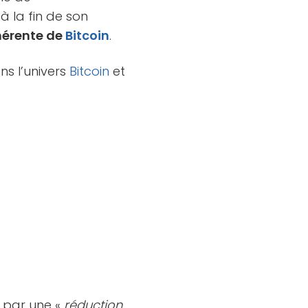
à la fin de son
hérente de
Bitcoin
.
ns l’univers
Bitcoin
et
s par une «
réduction