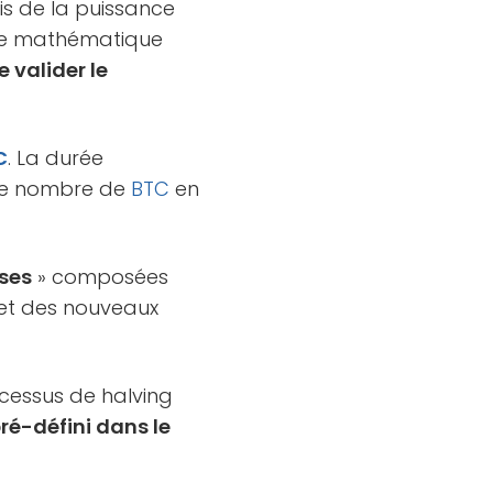
ais de la puissance
lème mathématique
e valider le
C
. La durée
, le nombre de
BTC
en
ses
» composées
 et des nouveaux
ocessus de halving
ré-défini dans le