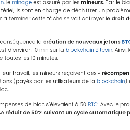
in
, le
minage
est assuré par les
mineurs
. Par le bi
atériel, ils sont en charge de déchiffrer un prob
 à terminer cette tâche se voit octroyer
le droit d
 conséquence la
création de nouveaux jetons
BT
t d’environ 10 min sur la
blockchain
Bitcoin
. Ainsi
 toutes les 10 minutes.
leur travail, les mineurs reçoivent des «
récompen
tions (payés par les utilisateurs de la
blockchain
)
loc.
compenses de bloc s’élevaient à 50
BTC
. Avec le pr
 se
réduit de 50% suivant un cycle automatique p