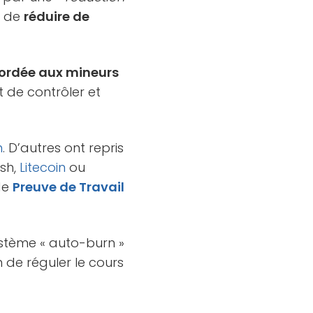
st de
réduire de
cordée aux mineurs
 de contrôler et
n
. D’autres ont repris
sh,
Litecoin
ou
de
Preuve de Travail
stème « auto-burn »
 de réguler le cours