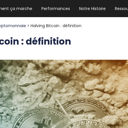
ent ça marche
Performances
Notre Histoire
Resso
NEWSLETTER HEBDO
Les news crypto dont vous avez besoin
yptomonnaie
> Halving Bitcoin : définition
coin : définition
GUIDE CRYPTO STRADOJI
Le guide ultime pour débuter dans les
cryptomonnaies