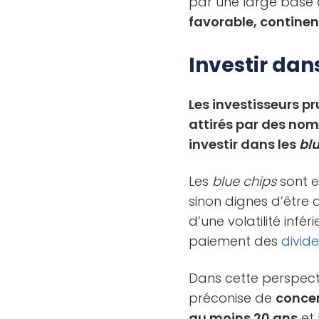
par une large bas
favorable, contine
Investir dan
Les investisseurs p
attirés par des nom
investir dans les
bl
Les
blue chips
sont e
sinon dignes d’être 
d’une volatilité infé
paiement des
divid
Dans cette perspecti
préconise de
concen
au moins 20 ans
et 