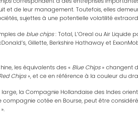
hips
correspondent à des entreprises importantes
uit et de leur management. Toutefois, elles demeu
tés, sujettes à une potentielle volatilité extraordina
emples de
blue chips
: Total, L’Oreal ou Air Liquide 
Donald’s, Gillette, Berkshire Hathaway et ExxonMo
hine, les équivalents des «
Blue Chips
» changent d
Red Chips
», et ce en référence à la couleur du dr
large, la Compagnie Hollandaise des Indes oriental
e compagnie cotée en Bourse, peut être considé
».