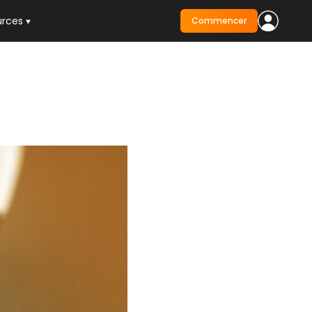
urces
Commencer