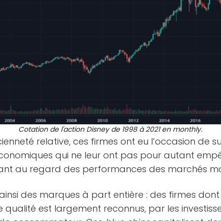
Cotation de l'action Disney de 1998 à 2021 en monthly.
cienneté relative, ces firmes ont eu l’occasion de 
onomiques qui ne leur ont pas pour autant empêc
uant au regard des performances des marchés m
ainsi des marques à part entière : des firmes dont 
e qualité est largement reconnus, par les investiss