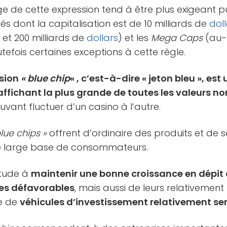
ge de cette expression tend à être plus exigeant pui
és dont la capitalisation est de 10 milliards de
dol
 et 200 milliards de
dollars
) et les
Mega Caps
(au-
toutefois certaines exceptions à cette règle.
ssion
« blue chip
« , c’est-à-dire « jeton bleu », es
affichant la plus grande de toutes les valeurs n
uvant fluctuer d’un casino à l’autre.
lue chips »
offrent d’ordinaire des produits et de s
ne large base de consommateurs.
itude à
maintenir une bonne croissance en dépit
s défavorables
, mais aussi de leurs relativement f
ce de
véhicules d’investissement relativement se