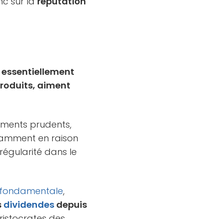
nc sur la
réputation
s essentiellement
produits, aiment
sements prudents,
otamment en raison
 régularité dans le
 fondamentale
,
s
dividendes
depuis
ristocrates des