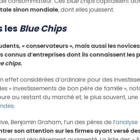
e de consommateur. Ces
blue chips
capitalisent do
ntale sinon mondiale
, dont elles jouissent.
s les
Blue Chips
rudents, « conservateurs », mais aussi les novice
s connus d’entreprises dont ils connaissent les 
ue chips
.
n effet considérées d’ordinaire pour des investis
des « investissements de bon père de famille », n
rieure au restant du marché et, le plus souvent, une
endes
.
ve, Benjamin Graham, l’un des pères de l’
analyse
trer son attention sur les firmes ayant versé de
les ayant régulièrement augmenté. La liste des « A