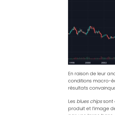
En raison de leur an
conditions macro-éc
résultats convainq
Les
blues chips
sont 
produit et l’image d