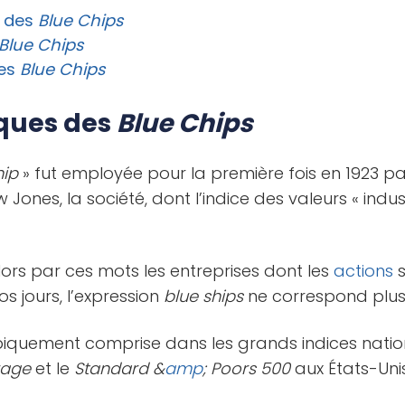
s des
Blue Chips
Blue Chips
des
Blue Chips
iques des
Blue Chips
hip
» fut employée pour la première fois en 1923 par
ones, la société, dont l’indice des valeurs « indust
ors par ces mots les entreprises dont les
actions
s
s jours, l’expression
blue ships
ne correspond plus à
piquement comprise dans les grands indices natio
rage
et le
Standard &
amp
; Poors 500
aux États-Unis