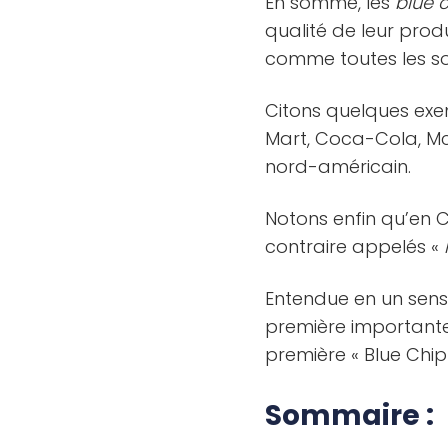
En somme, les
blue c
qualité de leur prod
comme toutes les socié
Citons quelques ex
Mart, Coca-Cola, Mc
nord-américain.
Notons enfin qu’en C
contraire appelés «
Entendue en un sens 
première important
première « Blue Chip 
Sommaire :