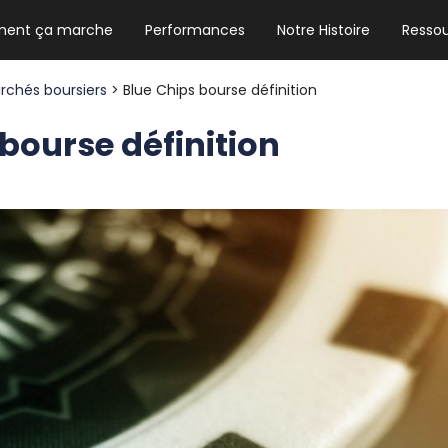
ent ça marche
Performances
Notre Histoire
Resso
NEWSLETTER HEBDO
Les news crypto dont vous avez besoin
rchés boursiers
> Blue Chips bourse définition
bourse définition
GUIDE CRYPTO STRADOJI
Le guide ultime pour débuter dans les
cryptomonnaies