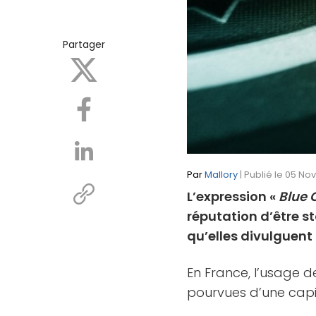
Partager
Par
Mallory
| Publié le 05 No
L’expression «
Blue 
réputation d’être s
qu’elles divulguent
En France, l’usage d
pourvues d’une capit