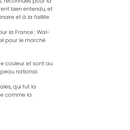
, reconnues pour la
rent bien entendu, et
ire et à la faillite.
pour la France ; Wal-
bil pour le marché
e couleur et sont au
apeau national.
es, qui fut la
rée comme la