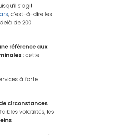
squ’il s’agit
lars
, c’est-à-dire les
delà de 200
t une référence aux
ominales
; cette
ervices à forte
 de circonstances
aibles volatilités, les
reins
.