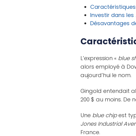
Caractéristique
Investir dans les
Désavantages 
Caractérist
L’expression «
blue s
alors employé à Dow J
aujourd’hui le nom.
Gingold entendait al
200 $ au moins. De no
Une
blue chip
est ty
Jones Industrial Ave
France.