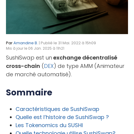
Par
Amandine B.
| Publié le 31 Mai. 2022 à 15h09
Mis à jour le 06 Jan. 2025 à 11h21
SushiSwap est un
exchange décentralisé
cross-chain
(
DEX
) de type AMM (Animateur
de marché automatisé).
Sommaire
Caractéristiques de SushiSwap
Quelle est l’histoire de SushiSwap ?
Les Tokenomics du SUSHI
Quelle technologie utilise SushiSwap?