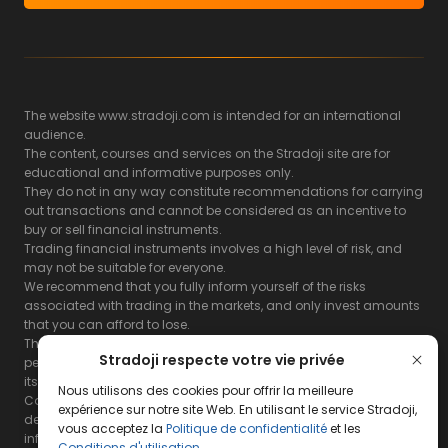
The website www.stradoji.com is intended for an international
audience.
The content, courses and services on the Stradoji site are for
educational and informative purposes only.
They do not in any way constitute recommendations for carrying
out transactions and cannot be considered as an incentive to
buy or sell financial instruments.
Trading financial instruments involves a high level of risk, and
may not be suitable for everyone.
We recommend that you fully inform yourself of the risks
associated with trading in the markets, and only invest amounts
that you can afford to lose.
The Stradoji site does not guarantee the results or the
Stradoji respecte votre vie privée
performance of products based on the information contained on
its site and its servers.
Nous utilisons des cookies pour offrir la meilleure
Consequently, the Stradoji site and its publishing company
expérience sur notre site Web. En utilisant le service Stradoji,
decline all responsibility in the use that may be made of this
vous acceptez la
Politique de confidentialité
et les
information and the consequences that may result therefrom.
Conditions d'utilisation
.