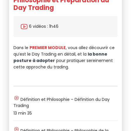
Philosophie et Préparation au
L
Day Trading
F
6 vidéos : 1h46
Dans le
PREMIER MODULE
, vous allez découvrir ce
Da
qu’est le Day Trading en détail, et la
la bonne
u
posture à adopter
pour pratiquer sereinement
d’
cette approche du trading.
In
Définition et Philosophie – Définition du Day
Trading
37
13 min 35
Ve
Définition et Philosophie – Philosophie de la