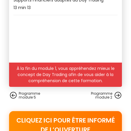
13 min 13
t
À la fin du module 1, vous appréhendez mieux le
ay
concept de Day Trading afin de vous aider à la
compréhension de cette formation.
Programme
Programme
module
5
module
2
CLIQUEZ ICI POUR ÊTRE INFORMÉ
DE L’OUVERTURE