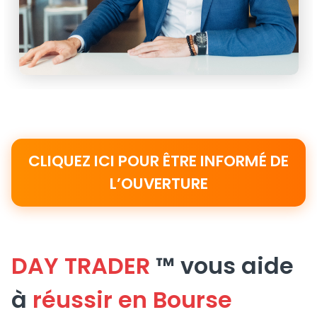
CLIQUEZ ICI POUR ÊTRE INFORMÉ DE
L’OUVERTURE
DAY TRADER
™ vous aide
à
réussir en Bourse