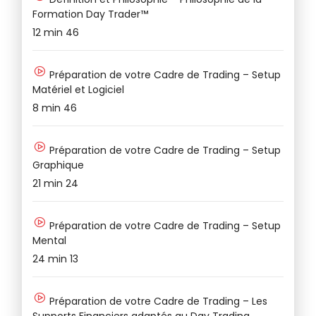
Formation Day Trader™
25
12 min 46
Pa
Préparation de votre Cadre de Trading – Setup
Matériel et Logiciel
12
8 min 46
Ve
Préparation de votre Cadre de Trading – Setup
Graphique
7 
21 min 24
Préparation de votre Cadre de Trading – Setup
Mental
24 min 13
Préparation de votre Cadre de Trading – Les
Supports Financiers adaptés au Day Trading